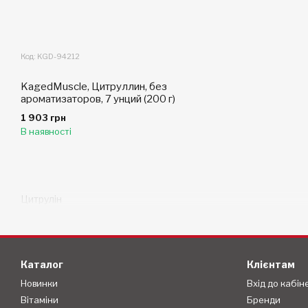
Код: KGD-94212
KagedMuscle, Цитруллин, без
ароматизаторов, 7 унций (200 г)
1 903 грн
В наявності
Цитрулін
Каталог
Клієнтам
Новинки
Вхід до кабін
Вітаміни
Бренди