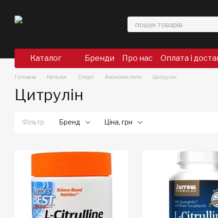
Перейти до основного контенту
Каталог
Бренди
Про нас
Оплата і доста
Головна
Каталог
Спорт
Амінокислоти
Цитрулін
Цитрулін
Фільтр
Бренд
Ціна, грн