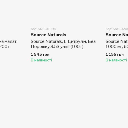
Код: SNS-01994
Код: SNS-020
Source Naturals
Source Na
на малат,
Source Naturals, L-Цитрулін, Без
Source Natu
200 г
Порошку 3.53 унції (100 г)
1000 мг, 6
1 545 грн
1 155 грн
В наявності
В наявності