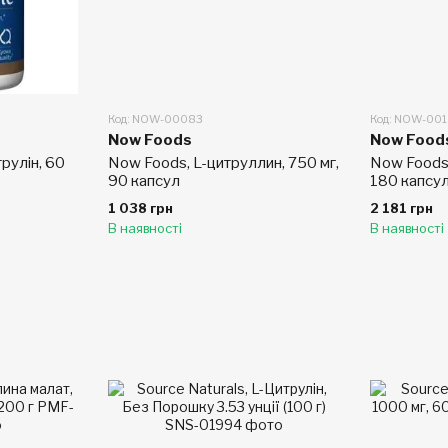
Код: NOW-00083
Код: NOW-00
Now Foods
Now Food
трулін, 60
Now Foods, L-цитруллин, 750 мг,
Now Foods,
90 капсул
180 капсу
1 038 грн
2 181 грн
В наявності
В наявності