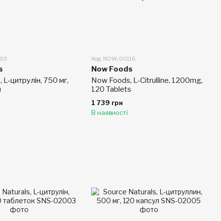
103
Код: NOW-00116
s
Now Foods
 L-цитрулін, 750 мг,
Now Foods, L-Citrulline, 1200mg,
л
120 Tablets
1 739 грн
В наявності