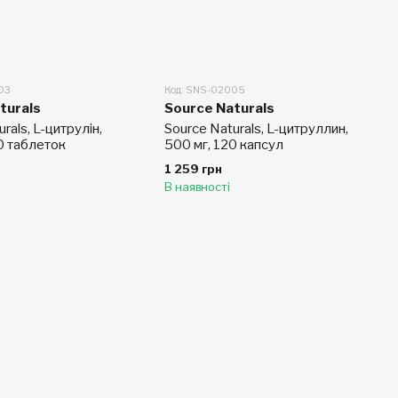
03
Код: SNS-02005
turals
Source Naturals
rals, L-цитрулін,
Source Naturals, L-цитруллин,
0 таблеток
500 мг, 120 капсул
1 259 грн
В наявності