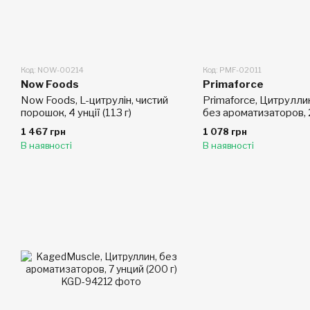
Код: NOW-00214
Код: PMF-02011
Now Foods
Primaforce
Now Foods, L-цитрулін, чистий
Primaforce, Цитрулли
порошок, 4 унції (113 г)
без ароматизаторов, 
1 467 грн
1 078 грн
В наявності
В наявності