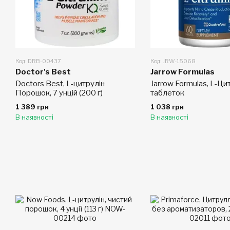
Код: DRB-00437
Код: JRW-15068
Doctor's Best
Jarrow Formulas
Doctors Best, L-цитрулін
Jarrow Formulas, L-Ци
Порошок, 7 унцій (200 г)
таблеток
1 389 грн
1 038 грн
В наявності
В наявності