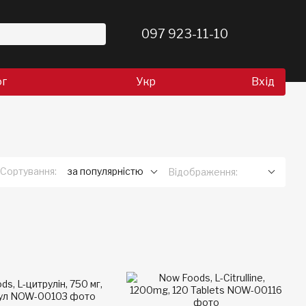
097 923-11-10
ог
Укр
Вхід
Сортування:
за популярністю
Відображення: