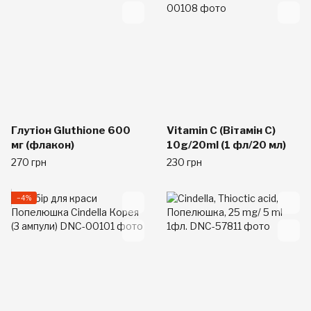
Глутіон Gluthione 600
Vitamin C (Вітамін С)
мг (флакон)
10g/20ml (1 фл/20 мл)
270 грн
230 грн
−4%