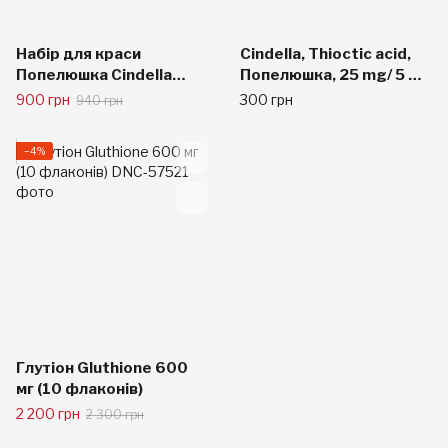
Набір для краси
Cindella, Thioctic acid,
Попелюшка Cindella
Попелюшка, 25 mg/ 5 ml
Корея (3 ампули)
1фл.
900 грн
300 грн
940 грн
−4%
Глутіон Gluthione 600
мг (10 флаконів)
2 200 грн
2 300 грн