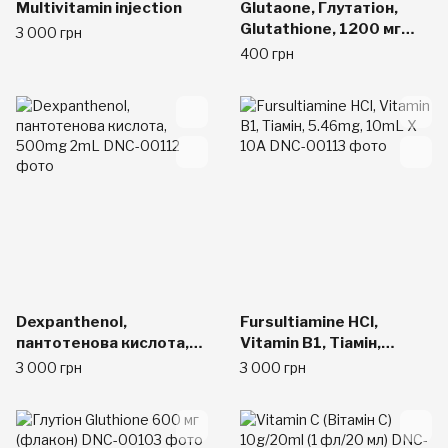
Multivitamin injection
Glutaone, Глутатіон,
Glutathione, 1200 мг
3 000 грн
1шт
400 грн
Dexpanthenol,
Fursultiamine HCl,
пантотенова кислота,
Vitamin B1, Тіамін,
500mg 2mL
5.46mg, 10mL X 10A
3 000 грн
3 000 грн