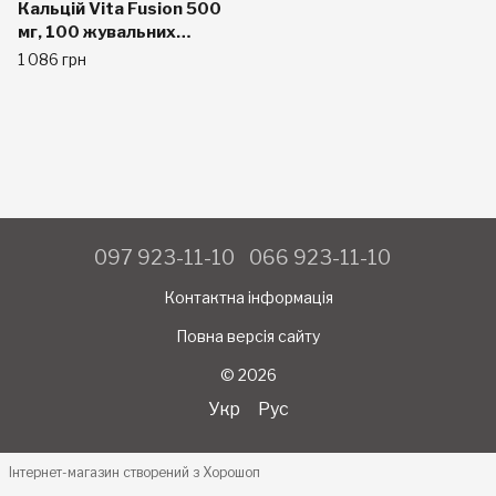
Кальцій Vita Fusion 500
мг, 100 жувальних
пластинок
1 086 грн
097 923-11-10
066 923-11-10
Контактна інформація
Повна версія сайту
© 2026
Укр
Рус
Інтернет-магазин створений з Хорошоп