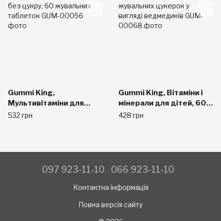
Gummi King,
Gummi King, Вітаміни і
Мультивітаміни для
мінерали для дітей, 60
дітей без цукру, 60
жувальних цукерок у
532 грн
428 грн
жувальних таблеток
вигляді ведмедиків
097 923-11-10
066 923-11-10
Контактна інформація
Повна версія сайту