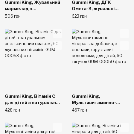
Gummi King, Жувальний
Gummi King, ДГК
мармелад з
Омега-3, жувальні
клітковиною, 60
цукерки для дітей, 60
506 грн
623 грн
мармеладок
цукерок
Gummi King, Вітамін C
Gummi King,
для дітей з натуральним
Мультивитаминно-
апельсиновим смаком ,
мінеральна добавка, з
428 грн
467 грн
60 жувальних вітамінів
овочами, фруктами і
волокнами, для дітей,
60 тягучок