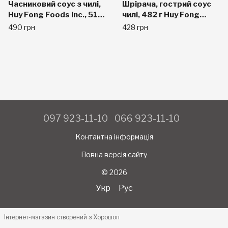
Часниковий соус з чилі,
Шрірача, гострий соус
Huy Fong Foods Inc., 510
чилі, 482 г Huy Fong
г
Foods Inc.
490 грн
428 грн
097 923-11-10
066 923-11-10
Контактна інформація
Повна версія сайту
© 2026
Укр
Рус
Інтернет-магазин створений з Хорошоп