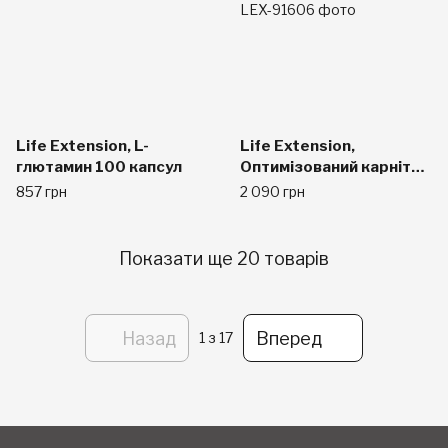
Life Extension, L-
Life Extension,
глютамин 100 капсул
Оптимізований карнітин
з гликокарном
857 грн
2 090 грн
(GlycoCarn), 60 капсул
вегетаріанських
Показати ще 20 товарів
Назад
Вперед
1
з 17