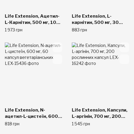
Life Extension, Ацетил-
Life Extension, L-
L-Карнітин, 500 мг, 100
карнітин, 500 мг, 30
капсул
капсул вегетаріанських
1 973 грн
883 грн
Life Extension, N-
Life Extension, Капсули,
ацетил-L-цистеїн, 600
L-аргінін, 700 мг, 200
мг, 60 капсул
рослинних капсул
818 грн
1 545 грн
вегетаріанських