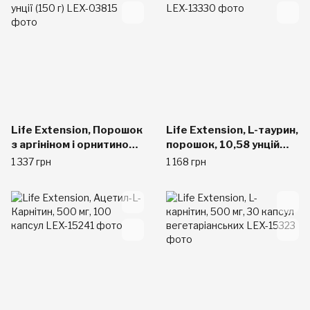
Life Extension, Порошок
Life Extension, L-таурин,
з аргініном і орнитином,
порошок, 10,58 унцій
5,29 унції (150 г)
(300 г)
1 337 грн
1 168 грн