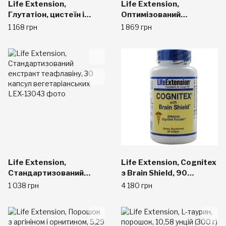
Life Extension,
Life Extension,
Глутатіон, цистеїн і
Оптимізований
вітамін C, 100 капсул на
триптофан-плюс, 90
1 168 грн
1 869 грн
рослинній основі
капсул на рослинній
основі
Life Extension,
Life Extension, Cognitex
Стандартизований
з Brain Shield, 90
екстракт теафлавіну,
гельових капсул
1 038 грн
4 180 грн
30 капсул
вегетаріанських