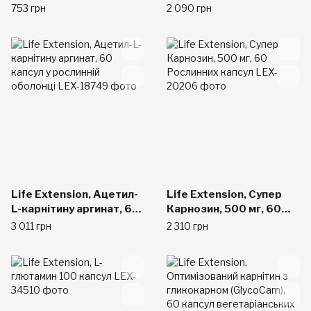
вегетаріанських
вегетарианских
753 грн
2 090 грн
таблеток
Life Extension, Ацетил-
Life Extension, Супер
L-карнітину аргинат, 60
Карнозин, 500 мг, 60
капсул у рослинній
Рослинних капсул
3 011 грн
2 310 грн
оболонці