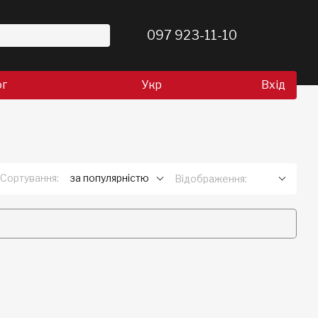
097 923-11-10
ог
Укр
Вхід
Сортування:
за популярністю
Відображення: