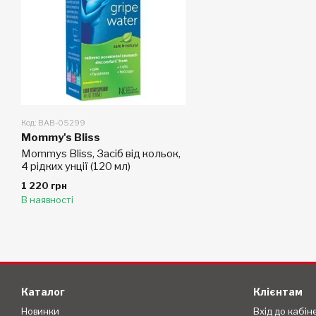
Код: BAB-05299
Mommy's Bliss
Mommys Bliss, Засіб від кольок,
4 рідких унції (120 мл)
1 220 грн
В наявності
Каталог
Клієнтам
Новинки
Вхід до кабін