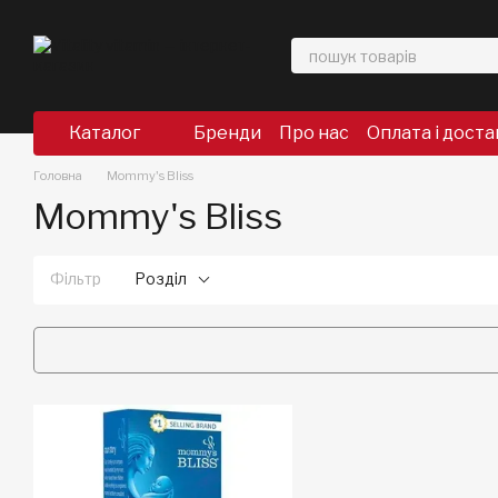
Перейти до основного контенту
Каталог
Бренди
Про нас
Оплата і доста
Головна
Mommy's Bliss
Mommy's Bliss
Фільтр
Розділ