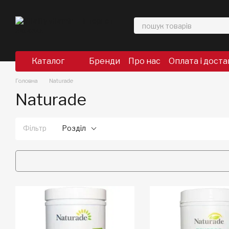
Перейти до основного контенту
Каталог
Бренди
Про нас
Оплата і доста
Головна
Naturade
Naturade
Фільтр
Розділ