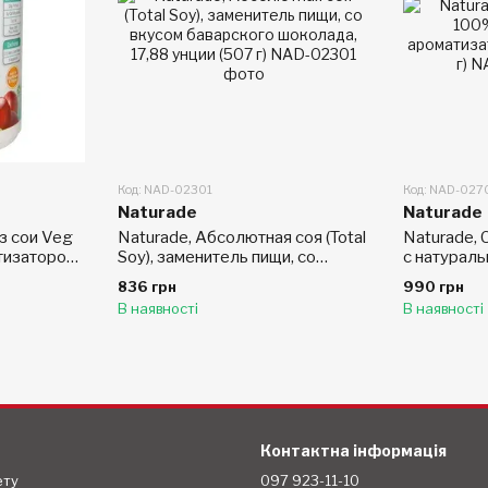
Код: NAD-02301
Код: NAD-027
Naturade
Naturade
з сои Veg
Naturade, Абсолютная соя (Total
Naturade,
тизатором,
Soy), заменитель пищи, со
с натурал
вкусом баварского шоколада,
14,8 унций 
836 грн
990 грн
17,88 унции (507 г)
В наявності
В наявності
Контактна інформація
ету
097 923-11-10