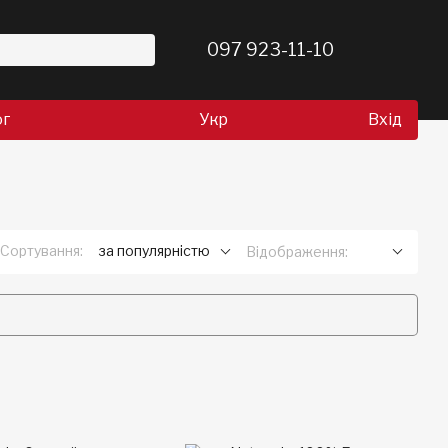
097 923-11-10
ог
Укр
Вхід
Сортування:
за популярністю
Відображення: