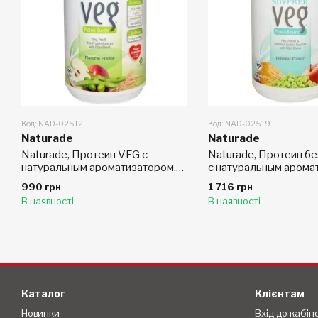
Код: NAD-02512
Код: NAD-02519
Naturade
Naturade
Naturade, Протеин VEG с
Naturade, Протеин бе
натуральным ароматизатором,
с натуральным арома
13,7 унций (389 г)
29,6 унций (840 г)
990 грн
1 716 грн
В наявності
В наявності
Каталог
Клієнтам
Новинки
Вхід до кабін