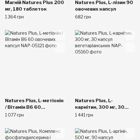
Магній Natures Plus 200
Natures Plus, L-лізин 90
мг, 180 таблеток
овочевих капсул
1 364 грн
682 грн
Natures Plus, L-метіонін
Natures Plus, L-
/ Вітамін B6 60
карнітин, 300 мг, 30
овочевих капсул
капсул вегетаріанських
1 077 грн
1 441 грн