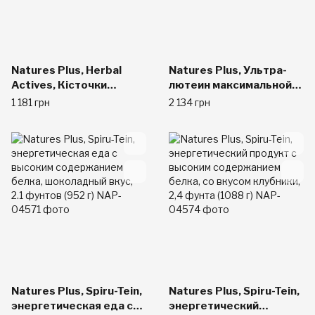
Natures Plus, Herbal
Natures Plus, Ультра-
Actives, Кісточки
лютеин максимальной
винограду, без спирту,
силы, 60 гелевых
1 181 грн
2 134 грн
25 мг, 1 рідка унція (30
капсул
мл)
Natures Plus, Spiru-Tein,
Natures Plus, Spiru-Tein,
энергетическая еда с
энергетический