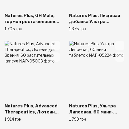
Natures Plus, GH Male,
Natures Plus, Пищевая
гормон роста человека
добавка Ультра
для мужчин, 60 капсул
максимальная сила
1 705 грн
1 375 грн
GarLite, 1000 мг, 90
таблеток
Natures Plus, Advanced
Natures Plus, Ультра
Therapeutics, Лютеин
Липоевая, 60 мини-
для Зрения, 60
таблеток
1 914 грн
1 793 грн
растительных капсул