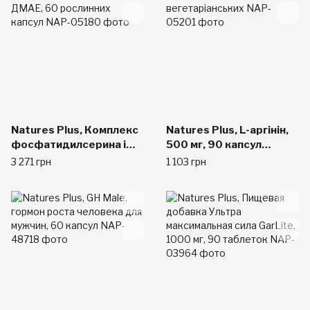
Natures Plus, Комплекс
Natures Plus, L-аргінін,
фосфатидилсерина і
500 мг, 90 капсул
ДМАЕ, 60 рослинних
вегетаріанських
3 271 грн
1 103 грн
капсул