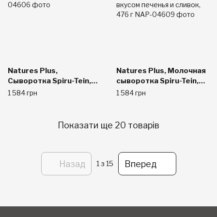
Natures Plus,
Natures Plus, Молочная
Сыворотка Spiru-Tein,
сыворотка Spiru-Tein,
питание с высоким
питание с высоким
1 584 грн
1 584 грн
содержанием белка,
содержанием белка, со
шоколад, 448 г
вкусом печенья и
сливок, 476 г
Показати ще 20 товарів
Назад
Вперед
1
з 15