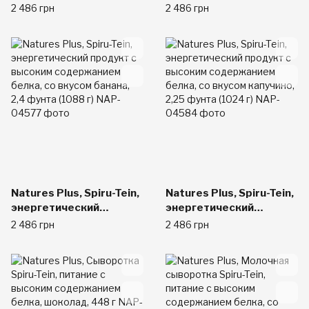
высоким содержанием
продукт с высоким
2 486 грн
2 486 грн
белка, шоколадный
содержанием белка, со
вкус, 2.1 фунтов (952 г)
вкусом клубники, 2,4
фунта (1088 г)
Natures Plus, Spiru-Tein,
Natures Plus, Spiru-Tein,
энергетический
энергетический
продукт с высоким
продукт с высоким
2 486 грн
2 486 грн
содержанием белка, со
содержанием белка, со
вкусом банана, 2,4
вкусом капучино, 2,25
фунта (1088 г)
фунта (1024 г)