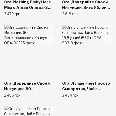
Ora, Nothing Fishy Here
Ora, Доверяйте Своей
Micro Algae Omega-3
Интуиции, Вкус Яблока и
Spray, 2 fl oz
Малины, 7,9 унций (225
3 479 грн
2 618 грн
г)
Ora, Доверяйте Своей
Ora, Лучше, чем Просто
Интуиции, 60
Сыворотка, Чай с
Вегетарианских Капсул
Ванилью, 19,8 унций
2 486 грн
3 454 грн
(560 г)