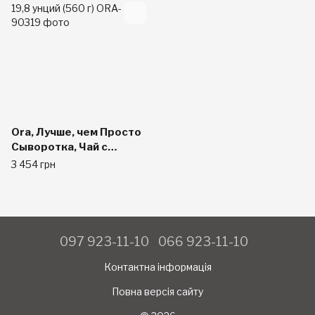
Ora, Лучше, чем Просто
Сыворотка, Чай с
Ванилью, 19,8 унций
3 454 грн
(560 г)
097 923-11-10
066 923-11-10
Контактна інформація
Повна версія сайту