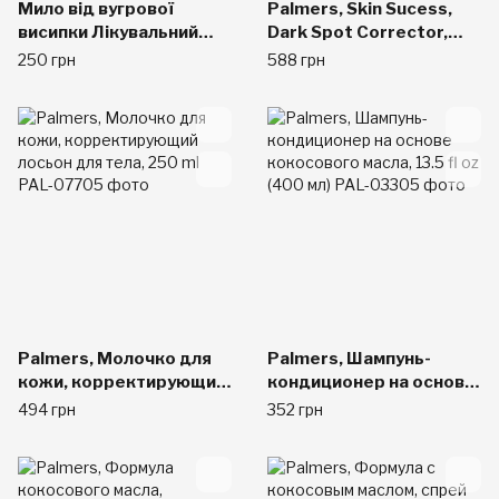
Мило від вугрової
Palmers, Skin Sucess,
висипки Лікувальний
Dark Spot Corrector,
Skin Success, 100 г
Fade Serum, 1 fl oz (30
250 грн
588 грн
ml)
Palmers, Молочко для
Palmers, Шампунь-
кожи, корректирующий
кондиционер на основе
лосьон для тела, 250 ml
кокосового масла, 13.5
494 грн
352 грн
fl oz (400 мл)