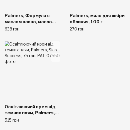
Palmers, Формула с
Palmers, мило для шкіри
маслом какао, масло
обличчя, 100 г
для ухода за кожей
638 грн
270 грн
лица, с ароматом
шиповника, 1 жидкая
унция (30 мл)
Освітлюючий крем від
темних плям, Palmers,
Skin Success, 75 грн.
515 грн