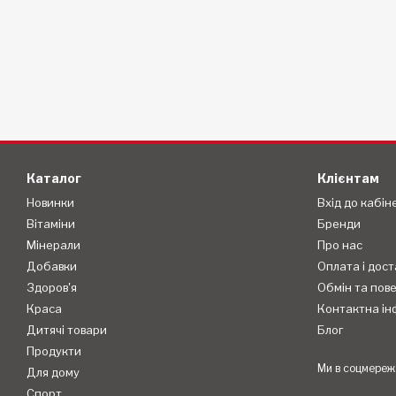
Каталог
Клієнтам
Новинки
Вхід до кабін
Вітаміни
Бренди
Мінерали
Про нас
Добавки
Оплата і дост
Здоров'я
Обмін та пов
Краса
Контактна ін
Дитячі товари
Блог
Продукти
Ми в соцмереж
Для дому
Спорт