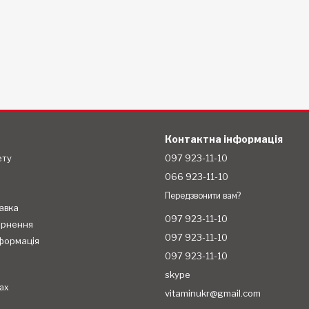
Контактна інформація
ету
097 923-11-10
066 923-11-10
Передзвонити вам?
авка
097 923-11-10
ернення
097 923-11-10
формація
097 923-11-10
skype
ах
vitaminukr@gmail.com