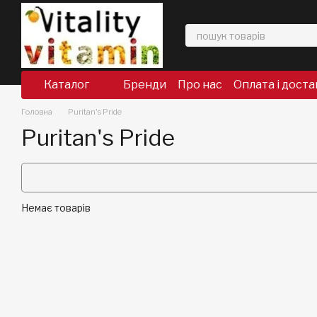
Перейти до основного контенту
Каталог
Бренди
Про нас
Оплата і доста
Головна
Puritan's Pride
Puritan's Pride
Немає товарів