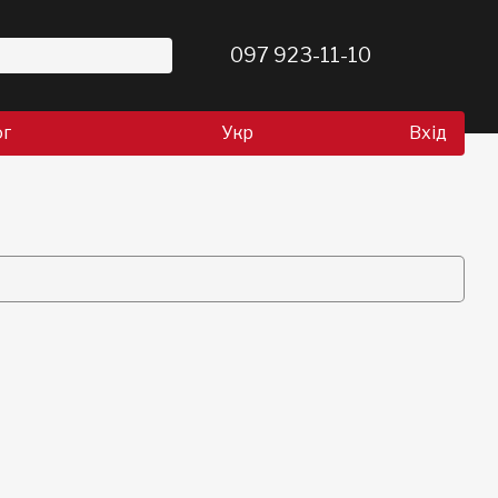
097 923-11-10
ог
Укр
Вхід