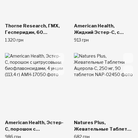
Thorne Research, ГМХ,
American Health,
Гесперидин, 60
Жидкий Эстер-C, с
растительных капсул
цитрусовыми
1 320 грн
913 грн
биофлавонойдами, Вкус
ягод, 8 жидких унций
(237 мл)
American Health, Эстер-
Natures Plus,
С, порошок с
Жевательные Таблетки
цитрусовыми
Ацерола-С, 250 мг, 90
986 грн
682 грн