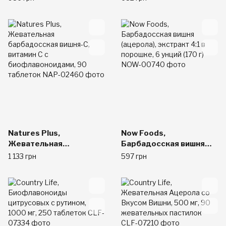
биофлавоноидами, 4
таблеток
унции (113,4 г)
Natures Plus,
Now Foods,
Жевательная
Барбадосская вишня
барбадосская вишня-С,
(ацерола), экстракт 4:1
1 133 грн
597 грн
витамин С с
в порошке, 6 унций (170
биофлавоноидами, 90
г)
таблеток