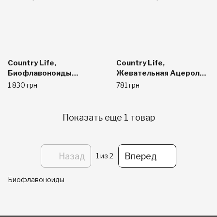
Country Life,
Country Life,
Биофлавоноиды
Жевательная Ацерола
цитрусовых с рутином,
со Вкусом Вишни, 500
1 830 грн
781 грн
1000 мг, 250 таблеток
мг, 90 жевательных
пастилок
Показать еще 1 товар
Назад
Вперед
1
из 2
Биофлавоноиды