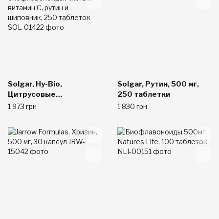
Solgar, Hy-Bio,
Solgar, Рутин, 500 мг,
Цитрусовые
250 таблетки
биофлавоноиды,
1 973 грн
1 830 грн
чистый витамин C, рутин
и шиповник, 250
таблеток