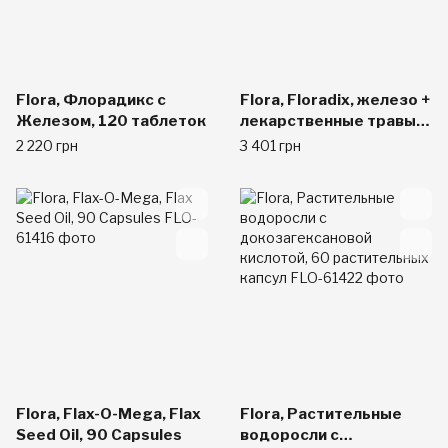
Flora, Флорадикс с
Flora, Floradix, железо +
Железом, 120 таблеток
лекарственные травы,
жидкий экстракт, 23
2 220 грн
3 401 грн
жидких унций (700 мл)
Flora, Flax-O-Mega, Flax
Flora, Растительные
Seed Oil, 90 Capsules
водоросли с