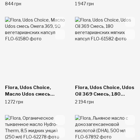
докозагексановой
844 грн
1 947 грн
кислотой, 60
растительных капсул
Flora, Udos Choice,
Flora, Udos Choice, Udos
Масло Udos смесь
Oil 369 Смесь, 180
Омега 369, 90
вегетарианских мягких
1 272 грн
2 194 грн
вегетарианских капсул
капсул