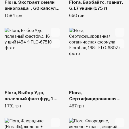
Flora, Экстракт семян
Flora, Баобайтс, гранат,
винограда+, 60 капсул
6,17 унции (175 г)
на растительной основе
1 584 грн
660 грн
Flora, Выбор Удо,
Flora,
полезный фастфуд, 16
Сертифицированная
унций (454 г)
органическая формула
1 791 грн
467 грн
FloraLax, 198 г