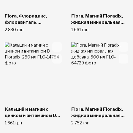
Flora, Флорадикс,
Flora, Магний Floradix,
флоравиталь,
жидкая минеральная
растительная добавка с
добавка, 250 мл
2 830 грн
1 661 грн
железом, жидкий
экстракт, 17 жидких
унций (500 мл)
Кальций и магний с
Flora, Магний Floradix,
цинком и витамином D
жидкая минеральная
Floradix, 250 мл
добавка, 500 мл
1 661 грн
2 752 грн