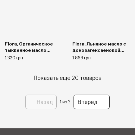
Flora, Органическое
Flora, Льняное масло с
тыквенное масло
докозагексаеновой
Hydro-Therm, 8,5
кислотой (DHA), 500 мл
1 320 грн
1 869 грн
жидких унций (250 мл)
Показать еще 20 товаров
Назад
Вперед
1
из 3