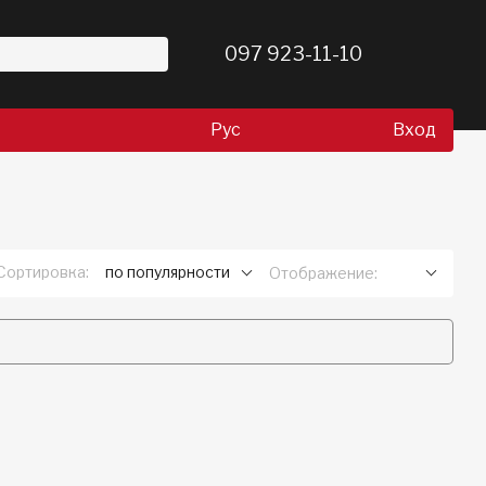
097 923-11-10
Рус
Вход
Сортировка:
по популярности
Отображение: