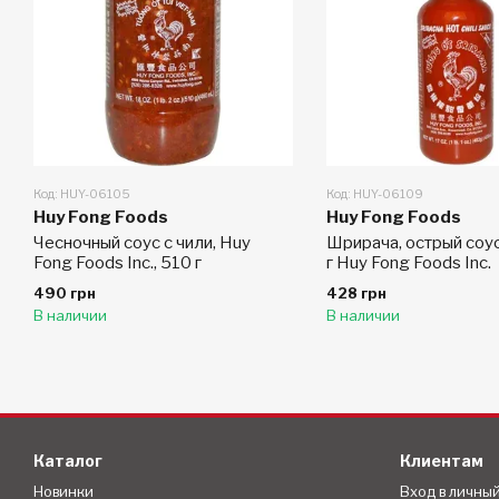
Код: HUY-06105
Код: HUY-06109
Huy Fong Foods
Huy Fong Foods
Чесночный соус с чили, Huy
Шрирача, острый соус
Fong Foods Inc., 510 г
г Huy Fong Foods Inc.
490 грн
428 грн
В наличии
В наличии
Каталог
Клиентам
Новинки
Вход в личны