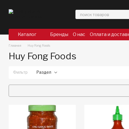
Перейти к основному контенту
Каталог
Бренды
О нас
Оплата и достав
Главная
Huy Fong Foods
Huy Fong Foods
Фильтр
Раздел