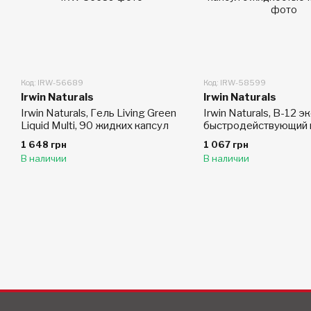
Код: IRW-56689
Код: IRW-58599
Irwin Naturals
Irwin Naturals
Irwin Naturals, Гель Living Green
Irwin Naturals, B-12 э
Liquid Multi, 90 жидких капсул
быстродействующий 
B12, 60 мягких жела
1 648 грн
1 067 грн
капсул с жидкостью
В наличии
В наличии