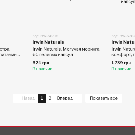
Код: IRW-58315
Код: IRW-578
Irwin Naturals
Irwin Natu
кстра,
Irwin Naturals, Могучая моринга,
Irwin Natu
витамин
60 гелевых капсул
комфорт, 
тиновых
84 жидкос
924 грн
1 739 грн
капсул
В наличии
В наличии
Назад
1
2
Вперед
Показать все