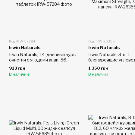
Код: IRW-57284
Код: IRW-26356
Irwin Naturals
Irwin Naturals
Irwin Naturals, 14-дневный курс
Irwin Naturals, 3-в-1
очистки с ягодами акаи, 56
блокировщие углево
таблеток
Maximum Strength, 7
913 грн
1 350 грн
капсул
В наличии
В наличии