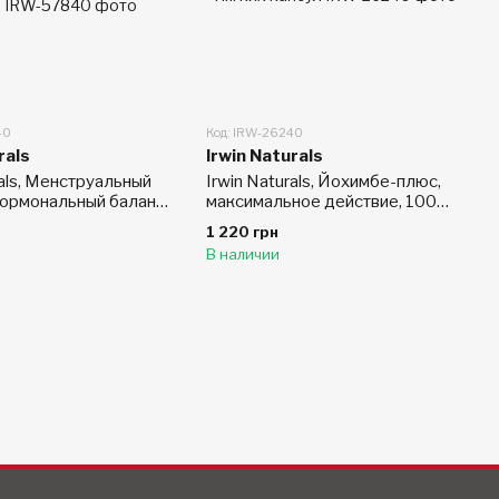
40
Код: IRW-26240
rals
Irwin Naturals
rals, Менструальный
Irwin Naturals, Йохимбе-плюс,
гормональный баланс,
максимальное действие, 100
тных желатиновых
мягких капсул
1 220 грн
В наличии