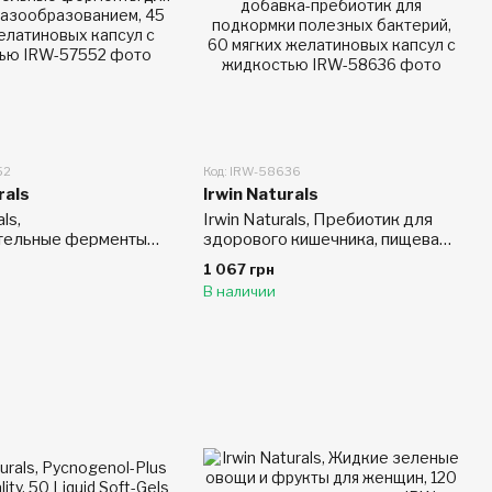
52
Код: IRW-58636
rals
Irwin Naturals
ls,
Irwin Naturals, Пребиотик для
тельные ферменты
здорового кишечника, пищевая
ы с
добавка-пребиотик для
1 067 грн
ованием, 45 мягких
подкормки полезных бактерий,
В наличии
ых капсул с
60 мягких желатиновых капсул
ю
с жидкостью