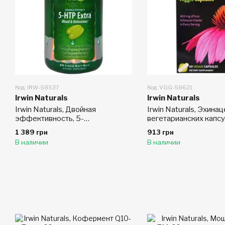
Код: IRW-58537
Код: VGG-58621
Irwin Naturals
Irwin Naturals
Irwin Naturals, Двойная
Irwin Naturals, Эхинац
эффективность, 5-
вегетарианских капс
гидрокситриптофан Экстра, 60
1 389 грн
913 грн
мягких желатиновых капсул с
В наличии
В наличии
жидким наполнением