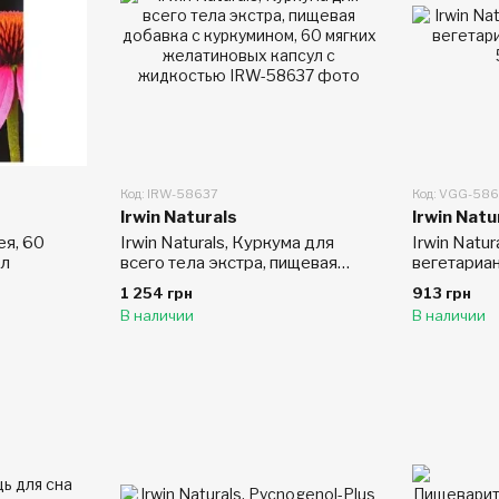
Код: IRW-58637
Код: VGG-58
Irwin Naturals
Irwin Natu
ея, 60
Irwin Naturals, Куркума для
Irwin Natur
ул
всего тела экстра, пищевая
вегетариа
добавка с куркумином, 60
1 254 грн
913 грн
мягких желатиновых капсул с
В наличии
В наличии
жидкостью