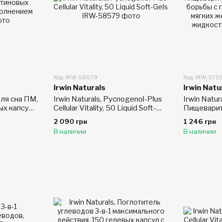
Код: IRW-58579
Код: IRW-575
Irwin Naturals
Irwin Natu
для сна ПМ,
Irwin Naturals, Pycnogenol-Plus
Irwin Natura
ых капсул
Cellular Vitality, 50 Liquid Soft-
Пищевари
ем
Gels
для борьб
2 090 грн
1 246 грн
газообраз
В наличии
В наличии
желатинов
жидкость