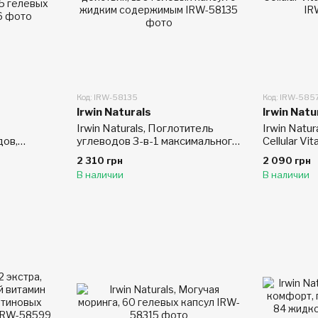
Код: IRW-58135
Код: IRW-585
Irwin Naturals
Irwin Natu
Irwin Naturals, Поглотитель
Irwin Natu
дов,
углеводов 3-в-1 максимального
Cellular Vit
5 гелевых
действия, 150 гелевых капсул с
Gels
2 310 грн
2 090 грн
жидким содержимым
В наличии
В наличии