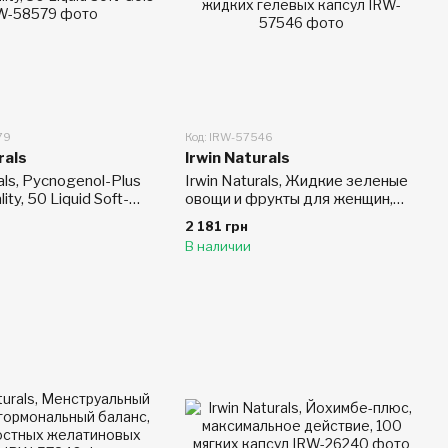
79
Код: IRW-57546
rals
Irwin Naturals
rals, Pycnogenol-Plus
Irwin Naturals, Жидкие зеленые
ality, 50 Liquid Soft-
овощи и фрукты для женщин,
120 жидких гелевых капсул
2 181 грн
В наличии