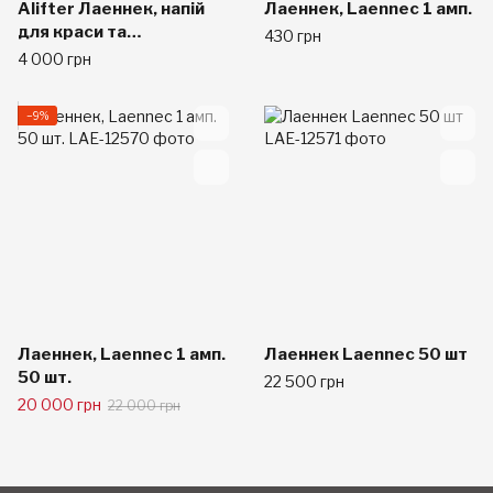
Alifter Лаеннек, напій
Лаеннек, Laennec 1 амп.
для краси та
430 грн
омолодження, на основі
4 000 грн
плаценти 50 мл х 10
флаконів
−9%
Лаеннек, Laennec 1 амп.
Лаеннек Laennec 50 шт
50 шт.
22 500 грн
20 000 грн
22 000 грн