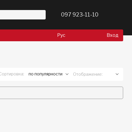
097 923-11-10
Рус
Вход
Сортировка:
по популярности
Отображение: