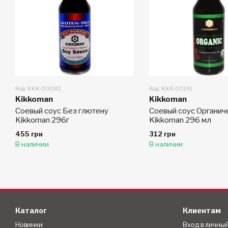
Код: KKK-00082
Код: KKK-00191
Kikkoman
Kikkoman
Соевый соус Без глютену
Соевый соус Органич
Kikkoman 296г
Kikkoman 296 мл
455 грн
312 грн
В наличии
В наличии
Каталог
Клиентам
Новинки
Вход в личны