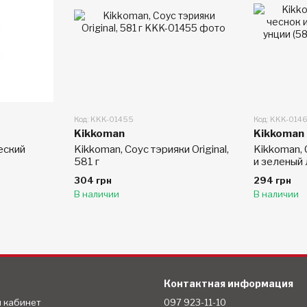
Код: KKK-01455
Код: KKK-014
Kikkoman
Kikkoman
еский
Kikkoman, Соус тэрияки Original,
Kikkoman, 
581 г
и зеленый 
г)
304 грн
294 грн
В наличии
В наличии
Контактная информация
й кабинет
097 923-11-10