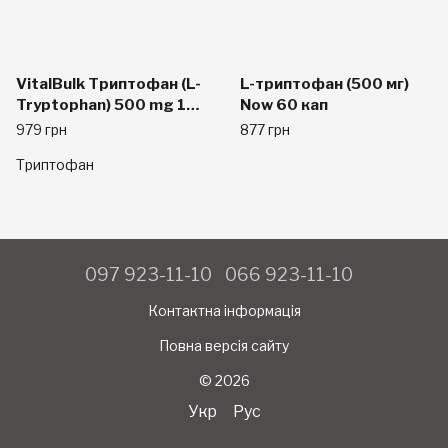
VitalBulk Триптофан (L-
L-триптофан (500 мг)
Tryptophan) 500 mg 100
Now 60 кап
Capsule
979 грн
877 грн
Триптофан
097 923-11-10
066 923-11-10
Контактна інформація
Повна версія сайту
© 2026
Укр
Рус