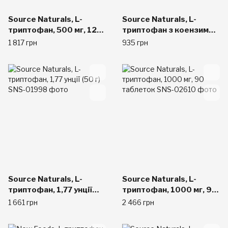
Source Naturals, L-
Source Naturals, L-
триптофан, 500 мг, 120
триптофан з коензимом
таблеток
B-6, 500 мг, 60
1 817 грн
935 грн
таблеток
Source Naturals, L-
Source Naturals, L-
триптофан, 1,77 унції
триптофан, 1000 мг, 90
(50 г)
таблеток
1 661 грн
2 466 грн