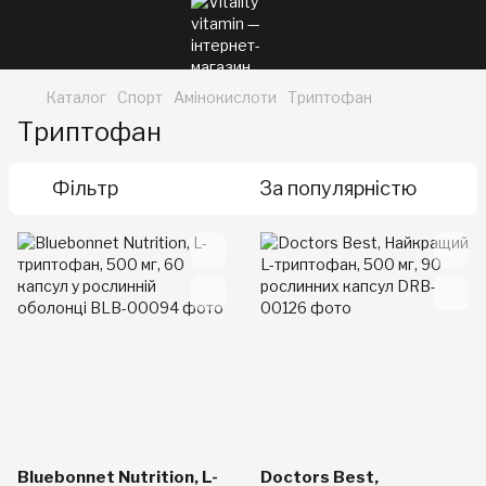
Каталог
Спорт
Амінокислоти
Триптофан
Триптофан
Фільтр
За популярністю
Bluebonnet Nutrition, L-
Doctors Best,