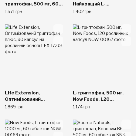
триптофан, 500 мг, 60
Найкращий L-
капсул у рослинній
триптофан, 500 мг, 90
1 571 грн
1 402 грн
оболонці
рослинних капсул
Life Extension,
L-триптофан, 500 мг,
Оптимізований
Now Foods, 120
триптофан-плюс, 90
рослинних капсул
1 869 грн
1 174 грн
капсул на рослинній
основі