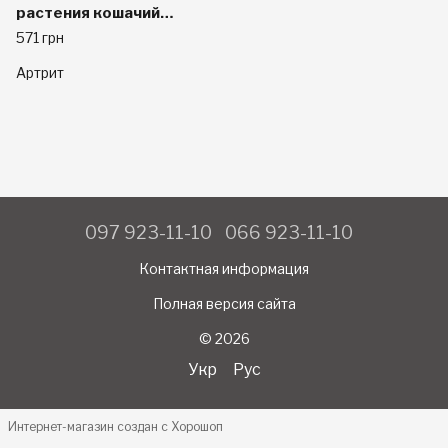
растения кошачий
коготь, 60 капсул на
571 грн
растительной основе
Артрит
097 923-11-10
066 923-11-10
Контактная информация
Полная версия сайта
© 2026
Укр
Рус
Интернет-магазин создан с Хорошоп