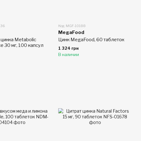
436
Код: MGF-10188
MegaFood
цинка Metabolic
Цинк MegaFood, 60 таблеток
e 30 мг, 100 капсул
1 324 грн
В наличии