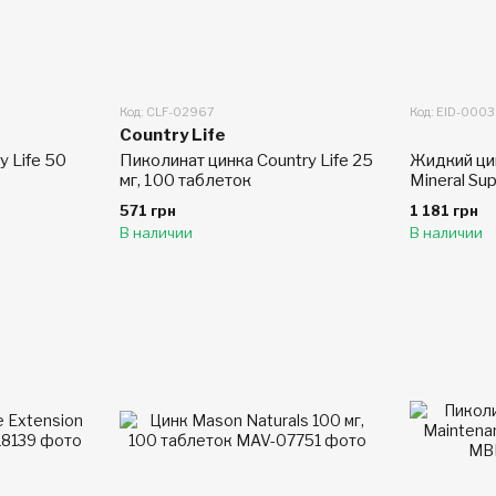
Код: CLF-02967
Код: EID-000
Country Life
y Life 50
Пиколинат цинка Country Life 25
Жидкий ци
мг, 100 таблеток
Mineral Su
571 грн
1 181 грн
В наличии
В наличии