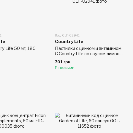
1
Код: CLF-02941
ife
Country Life
ry Life 50 мг, 180
Пастилки с цинком и витамином
С Country Life со вкусом лимона,
120 пастилок
701 грн
В наличии