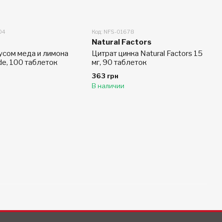
04
Код: NFS-01678
Natural Factors
усом меда и лимона
Цитрат цинка Natural Factors 15
e, 100 таблеток
мг, 90 таблеток
363 грн
В наличии