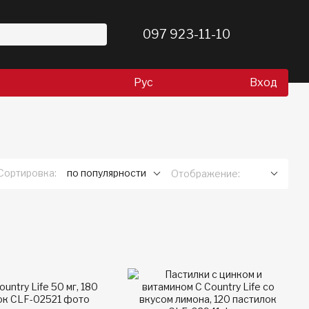
097 923-11-10
Рус
Вход
Сортировка:
по популярности
Отображение: