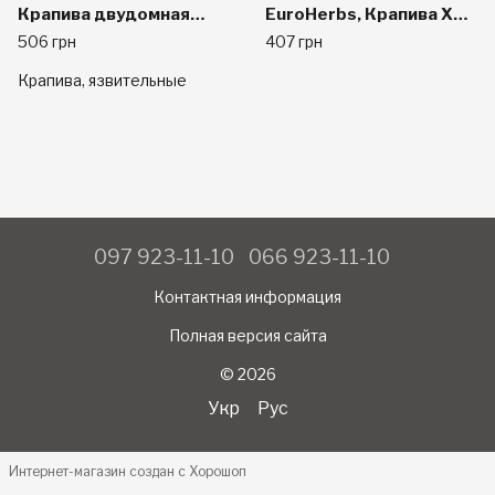
Крапива двудомная
EuroHerbs, Крапива XT
(Urtica Dioica), 2000 мг,
250 mg, VC MB, 60
506 грн
407 грн
1 жидкая унция (30 мл)
карат
Крапива, язвительные
097 923-11-10
066 923-11-10
Контактная информация
Полная версия сайта
© 2026
Укр
Рус
Интернет-магазин создан с Хорошоп