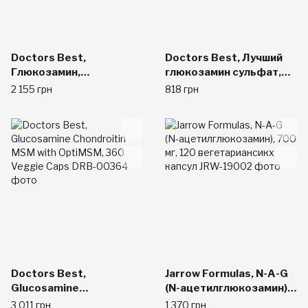
Doctors Best,
Doctors Best, Лучший
Глюкозамин,
глюкозамин сульфат,
хондроитин и МСМ, 240
750 мг, 180 капсул
2 155 грн
818 грн
капсул
Doctors Best,
Jarrow Formulas, N-A-G
Glucosamine
(N-ацетилглюкозамин),
Chondroitin MSM with
700 мг, 120
3 011 грн
1 370 грн