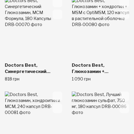
капсул
Doctors Best,
Doctors Best,
Синергетический
Глюкозамин +
Глюкозамин, МСМ
хондротин + MSM с
818 грн
1 090 грн
Формула, 180 Капсулы
OptiMSM, 120 капсул в
растительной оболочке