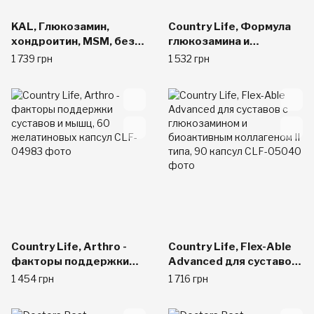
KAL, Глюкозамин,
Country Life, Формула
хондроитин, MSM, без
глюкозамина и
натрия, 90 таблеток
хондроитина, 90 капсул
1 739 грн
1 532 грн
Country Life, Arthro -
Country Life, Flex-Able
факторы поддержки
Advanced для суставов
суставов и мышц, 60
с глюкозамином и
1 454 грн
1 716 грн
желатиновых капсул
биоактивным
коллагеном II типа, 90