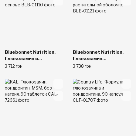
Bluebonnet Nutrition,
Bluebonnet Nutrition,
Глюкозамин и
Глюкозамин
хондроитин, 120 капсул
хондроитин плюс MSM,
3 712 грн
3 738 грн
на растительной основе
180 капсул в
растительной оболочке