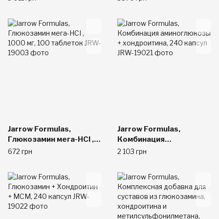
OptiMSM, 360 Veggie
вегетариансикх капсул
Caps
Jarrow Formulas,
Jarrow Formulas,
Глюкозамин мега-HCI ,
Комбинация
1000 мг, 100 таблеток
аминоглюкозы +
672 грн
2 103 грн
хондроитина, 240
капсул