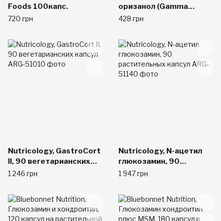
Foods 100капс.
оризанол (Gamma
Oryzanol), 60 мг, 100
720 грн
428 грн
таблеток
Nutricology, GastroCort
Nutricology, N-ацетил
II, 90 вегетарианских
глюкозамин, 90
капсул
растительных капсул
1 246 грн
1 947 грн