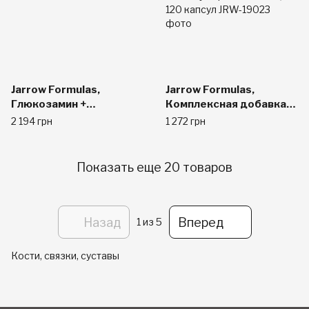
Jarrow Formulas,
Jarrow Formulas,
Глюкозамин +
Комплексная добавка
Хондроитин + МСМ, 240
для суставов из
2 194 грн
1 272 грн
капсул
глюкозамина,
хондроитина и
метилсульфонилметана
Показать еще 20 товаров
, 120 капсул
Назад
Вперед
1
из 5
Кости, связки, суставы