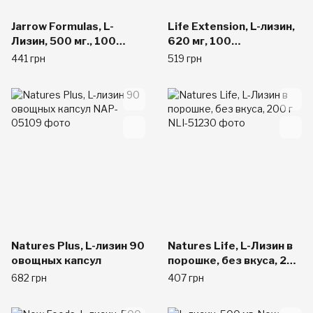
Jarrow Formulas, L-
Life Extension, L-лизин,
Лизин, 500 мг., 100
620 мг, 100
капсул
растительных капсул
441 грн
519 грн
Natures Plus, L-лизин 90
Natures Life, L-Лизин в
овощных капсул
порошке, без вкуса, 200
г
682 грн
407 грн