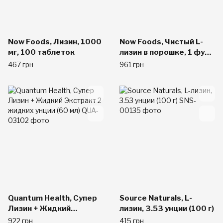
Now Foods, Лизин, 1000
Now Foods, Чистый L-
мг, 100 таблеток
лизин в порошке, 1 фунт
(454 г)
467 грн
961 грн
Quantum Health, Супер
Source Naturals, L-
Лизин + Жидкий
лизин, 3.53 унции (100 г)
Экстракт 2 жидких
922 грн
415 грн