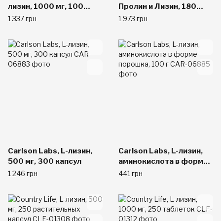
лизин, 1000 мг, 100
Пролин и Лизин, 180
капсуловидных
таблеток
1 337 грн
1 973 грн
таблеток
Carlson Labs, L-лизин,
Carlson Labs, L-лизин,
500 мг, 300 капсул
аминокислота в форме
порошка, 100 г
1 246 грн
441 грн