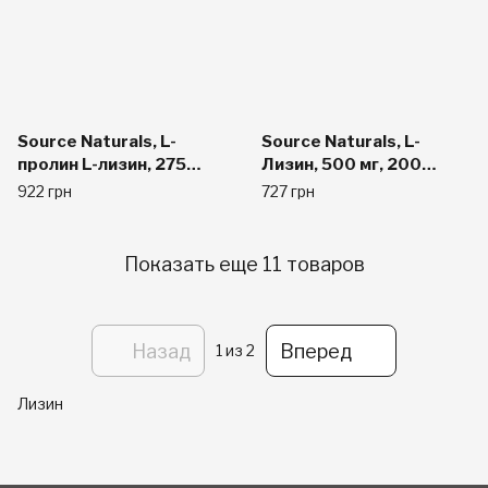
Source Naturals, L-
Source Naturals, L-
пролин L-лизин, 275
Лизин, 500 мг, 200
мг/275 мг, 120 таблеток
капсул
922 грн
727 грн
Показать еще 11 товаров
Назад
Вперед
1
из 2
Лизин