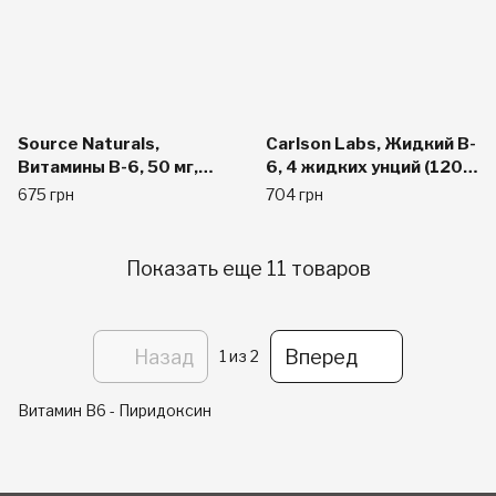
Source Naturals,
Carlson Labs, Жидкий B-
Витамины B-6, 50 мг,
6, 4 жидких унций (120
250 таблеток
мл)
675 грн
704 грн
Показать еще 11 товаров
Назад
Вперед
1
из 2
Витамин B6 - Пиридоксин