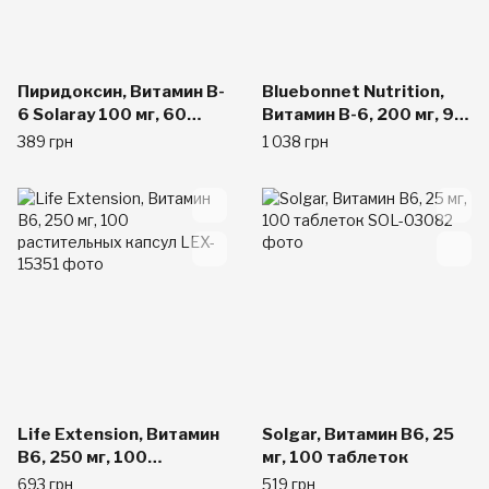
Пиридоксин, Витамин B-
Bluebonnet Nutrition,
6 Solaray 100 мг, 60
Витамин B-6, 200 мг, 90
вегетарианских капсул
капсул в растительной
389 грн
1 038 грн
оболочке
Life Extension, Витамин
Solgar, Витамин B6, 25
B6, 250 мг, 100
мг, 100 таблеток
растительных капсул
693 грн
519 грн