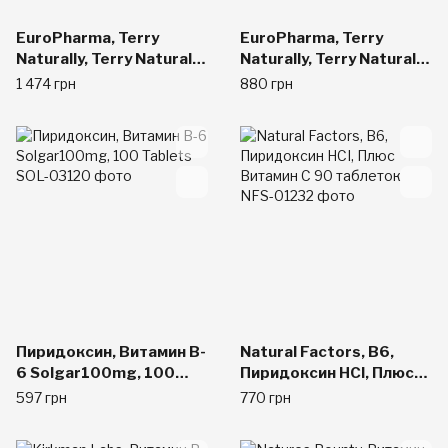
EuroPharma, Terry
EuroPharma, Terry
Naturally, Terry Naturally,
Naturally, Terry Naturally,
P-5-P/Mag, 120 капсул
P-5-P/Mag, 60 капсул
1 474 грн
880 грн
Пиридоксин, Витамин B-
Natural Factors, В6,
6 Solgar100mg, 100
Пиридоксин HCI, Плюс
Tablets
Витамин С 90 таблеток
597 грн
770 грн