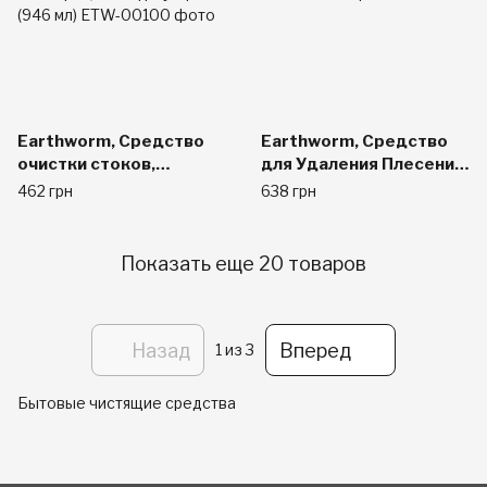
Earthworm, Средство
Earthworm, Средство
очистки стоков,
для Удаления Плесени и
безопасное для семьи,
Ржавчины, Без Отдушек
462 грн
638 грн
свежий аромат
22 жидких унции (650
цитрусовых и шалфея,
мл)
32 жидк. унц. (946 мл)
Показать еще 20 товаров
Назад
Вперед
1
из 3
Бытовые чистящие средства