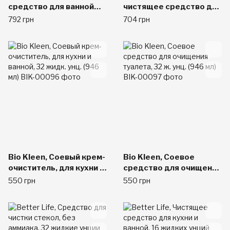
средство для ванной
чистящее средство для
комнаты, цитрусовая
ванны 32 жидких унции
792 грн
704 грн
цедра, 27,1 жидкой
(946 мл)
унции (800 мл)
Bio Kleen, Соевый крем-
Bio Kleen, Соевое
очиститель, для кухни и
средство для очищения
ванной, 32 жидк. унц.
туалета, 32 ж. унц. (946
550 грн
550 грн
(946 мл)
мл)