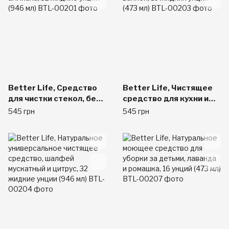
Better Life, Средство
Better Life, Чистящее
для чистки стекол, без
средство для кухни и
аммиака, 32 жидкие
ванной, 16 жидких
545 грн
545 грн
унции (946 мл)
унций (473 мл)