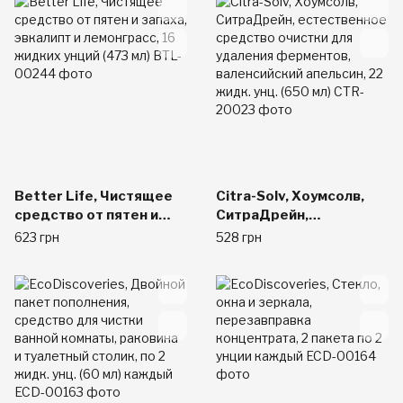
лаванда и ромашка, 16
поверхностей, корица и
унций (473 мл)
лаванда, 16 унций (473
мл)
Better Life, Чистящее
Citra-Solv, Хоумсолв,
средство от пятен и
СитраДрейн,
запаха, эвкалипт и
естественное
623 грн
528 грн
лемонграсс, 16 жидких
средство очистки для
унций (473 мл)
удаления ферментов,
валенсийский апельсин,
22 жидк. унц. (650 мл)