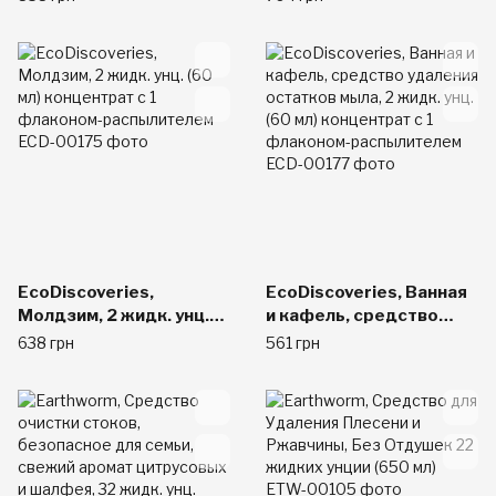
пятен плесени,
и кафельной плитки,
концентрат для
двойной пакет для
заправки, 2 шт. в
заправки, по 2 жидк.
упаковке
унц. (60 мл) каждый
EcoDiscoveries,
EcoDiscoveries, Ванная
Молдзим, 2 жидк. унц.
и кафель, средство
(60 мл) концентрат с 1
удаления остатков
638 грн
561 грн
флаконом-
мыла, 2 жидк. унц. (60
распылителем
мл) концентрат с 1
флаконом-
распылителем