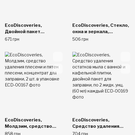
EcoDiscoveries,
EcoDiscoveries, Стекло,
Двойной пакет
окна и зеркала,
пополнения, средство
перезавправка
671 грн
506 грн
для чистки ванной
концентрата, 2 пакета
комнаты, раковина и
по 2 унции каждый
туалетный столик, по 2
жидк. унц. (60 мл)
каждый
EcoDiscoveries,
EcoDiscoveries,
Молдзим, средство
Средство удаления
удаления плесени и
остатков мыла с ванной
858 грн
704 грн