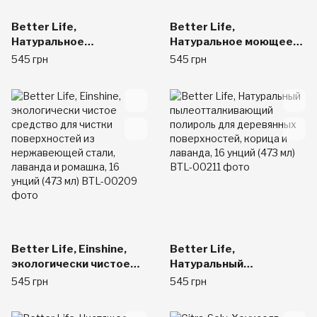
Better Life,
Better Life,
Натуральное
Натуральное моющее
универсальное
средство для уборки за
545 грн
545 грн
чистящее средство,
детьми, лаванда и
шалфей мускатный и
ромашка, 16 унций (473
цитрус, 32 жидкие
мл)
унции (946 мл)
Better Life, Einshine,
Better Life,
экологически чистое
Натуральный
средство для чистки
пылеотталкивающий
545 грн
545 грн
поверхностей из
полироль для
нержавеющей стали,
деревянных