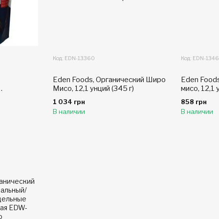
Код: EDN-13360
Код: EDN-134
Eden Foods, Органический Широ
Eden Foods
Мисо, 12,1 унций (345 г)
мисо, 12,1 
о, из
1 034 грн
858 грн
ий (345 г)
В наличии
В наличии