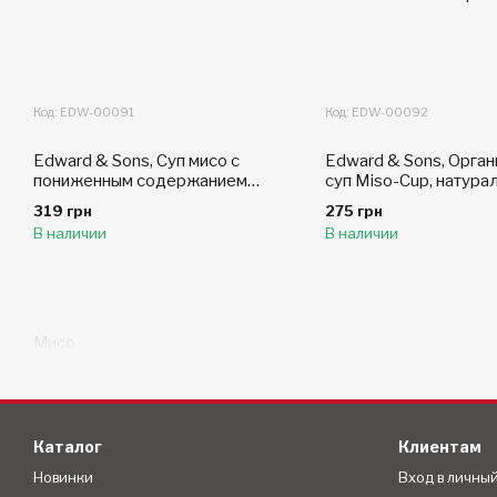
Код: EDW-00091
Код: EDW-00092
Edward & Sons, Суп мисо с
Edward & Sons, Орга
пониженным содержанием
суп Miso-Cup, натура
натрия, 4 порции, 7.2 гр.
растворимый, 4 отде
319 грн
275 грн
порции, по 9 г каждая
В наличии
В наличии
Мисо
Каталог
Клиентам
Новинки
Вход в личны