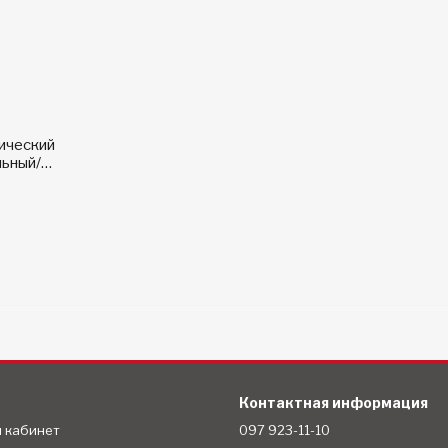
нический
льный/
льные
Контактная информация
й кабинет
097 923-11-10