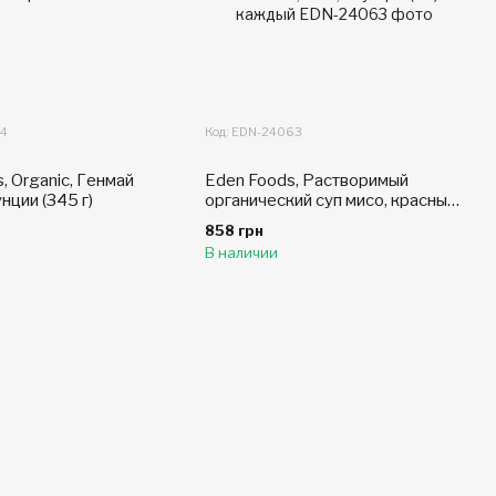
64
Код: EDN-24063
, Organic, Генмай
Eden Foods, Растворимый
унции (345 г)
органический суп мисо, красный
мисо, кузу, вакамэ и зеленый
858 грн
лук, 4 пакета, по 0,28 унции (8 г)
В наличии
каждый