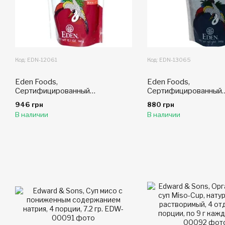
Код: EDN-12061
Код: EDN-13065
Eden Foods,
Eden Foods,
Сертифицированный
Сертифицированный
натуральный Хаттё-мисо, 12.1
натуральный Муги-мис
946 грн
880 грн
унций (345 г)
ячменя и сои, 12.1 унц
В наличии
В наличии