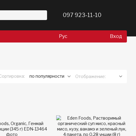
097 923-11-10
Рус
Вход
Сортировка:
по популярности
Отображение: