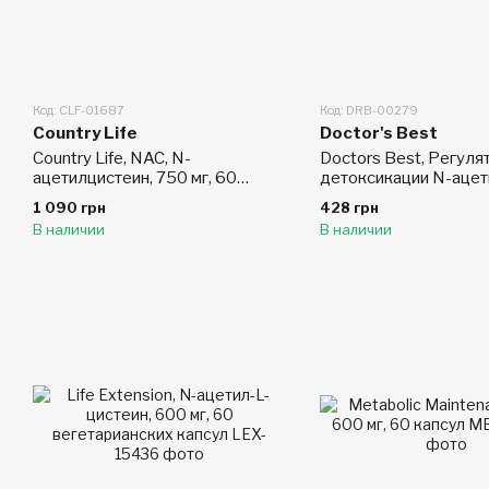
Код: CLF-01687
Код: DRB-00279
Country Life
Doctor's Best
Country Life, NAC, N-
Doctors Best, Регуля
ацетилцистеин, 750 мг, 60
детоксикации N-ацет
вегетарианских капсул
60 растительных кап
1 090 грн
428 грн
В наличии
В наличии