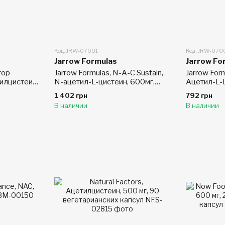
Код: JRW-07001
Код: JRW-070
Jarrow Formulas
Jarrow Fo
тор
Jarrow Formulas, N-A-C Sustain,
Jarrow For
илцистеин,
N-ацетил-L-цистеин, 600мг,
Ацетил-L-Ц
сул
100таблеток
капсул
1 402 грн
792 грн
В наличии
В наличии