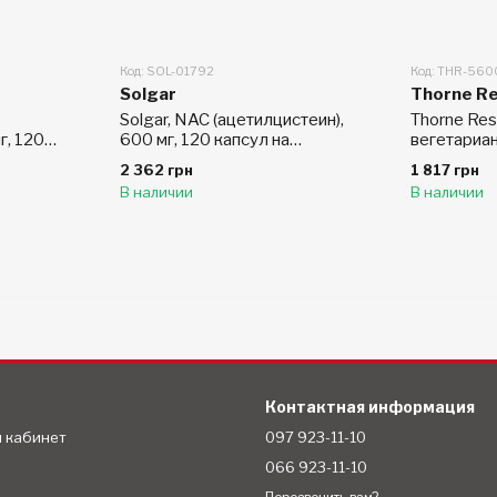
Код: SOL-01792
Код: THR-560
Solgar
Thorne R
Solgar, NAC (ацетилцистеин),
Thorne Res
г, 120
600 мг, 120 капсул на
вегетариа
растительной основе
2 362 грн
1 817 грн
В наличии
В наличии
Контактная информация
й кабинет
097 923-11-10
066 923-11-10