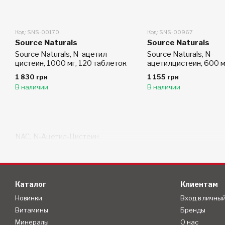
Код: SNS-00170
Код: SNS-00967
Source Naturals
Source Naturals
Source Naturals, N-ацетил
Source Naturals, N-
цистеин, 1000 мг, 120 таблеток
ацетилцистеин, 600 м
таблеток
1 830 грн
1 155 грн
В наличии
В наличии
NAC, N-Ацетил-Цистеин
Каталог
Клиентам
Новинки
Вход в личны
Витамины
Бренды
Минералы
О нас