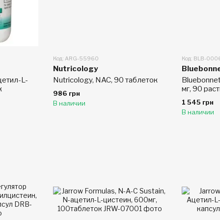
Код: ARG-55960
Код: BLB-000
Nutricology
Bluebonne
цетил-L-
Nutricology, NAC, 90 таблеток
Bluebonnet
к
мг, 90 рас
986 грн
1 545 грн
В наличии
В наличии