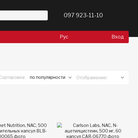
097 923-11-10
Рус
Вход
Сортировка:
по популярности
Отображение: