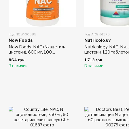
Код: NOW-00085
Код: ARG-51370
Now Foods
Nutricology
Now Foods, NAC (N-ацетил-
Nutricology, NAC, N-а
цистеин), 600 мг, 100
цистеин, 120 таблето
растительных капсул
864 грн
1 713 грн
В наличии
В наличии