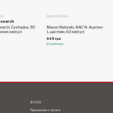
02
Код: MAV-17105
esearch
earch, Cysteplus, 90
Mason Naturals, NAC N-Ацетил-
нских капсул
L-цистеин, 60 капсул
649 грн
В наличии
© 2026
Принимаем к оплате