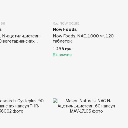
086
Код: NOW-00185
s
Now Foods
, N-ацетил-цистеин,
Now Foods, NAC, 1000 мг, 120
0 вегетарианских
таблеток
1 298 грн
В наличии