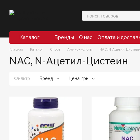
Перейти к основному контенту
Каталог
Бренды
О нас
Оплата и достав
Главная
Каталог
Спорт
Аминокислоты
NAC, N-Ацетил-Цистеи
NAC, N-Ацетил-Цистеин
Фильтр
Бренд
Цена, грн