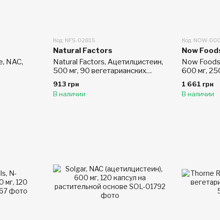
Код: NFS-02815
Код: NOW-00
Natural Factors
Now Food
e, NAC,
Natural Factors, Ацетилцистеин,
Now Foods
500 мг, 90 вегетарианских
600 мг, 25
капсул
капсул
913 грн
1 661 грн
В наличии
В наличии