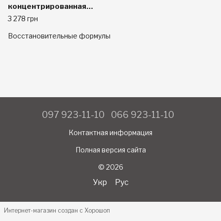
концентрированная
добавка для
3 278 грн
восстановления после
Восстановительные формулы
тренировок, виноград,
1.06 фунта (485 г)
097 923-11-10
066 923-11-10
Контактная информация
Полная версия сайта
© 2026
Укр
Рус
Интернет-магазин создан с Хорошоп