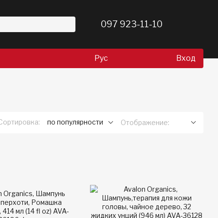
097 923-11-10
Рус
Вход
Сортировка:
по популярности
Отображение: