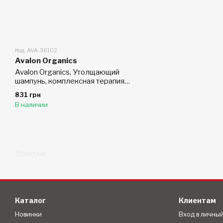
Код: AVA-36102
Avalon Organics
Avalon Organics, Утолщающий
шампунь, комплексная терапия с
биотином B, 14 жидких унций
831 грн
(414 мл)
В наличии
Шампуни
Каталог
Клиентам
Новинки
Вход в личны