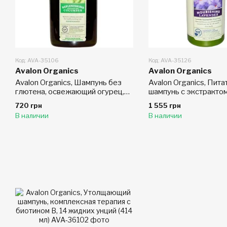
Код: AVA-35106
Код: AVA-35126
Avalon Organics
Avalon Organics
Avalon Organics, Шампунь без
Avalon Organics, Пит
глютена, освежающий огурец,
шампунь с экстрактом
без запаха, 11 жидк. унц. (325
32 жидких унции (946
720 грн
1 555 грн
мл)
В наличии
В наличии