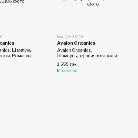
06
Код: AVA-36128
ganics
Avalon Organics
anics, Шампунь
Avalon Organics,
рхоти, Ромашка
Шампунь,терапия для кожи
14 мл (14 fl oz)
головы, чайное дерево, 32
1 555 грн
жидких унций (946 мл)
В наличии