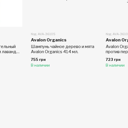
Код: AVA-36105
Код: AVA-361
Avalon Organics
Avalon Or
ательный
Шампунь чайное дерево и мята
Avalon Org
 лаванды,
Avalon Organics 414 мл.
против пе
 мл)
аптечная, 4
755 грн
723 грн
В наличии
В наличии