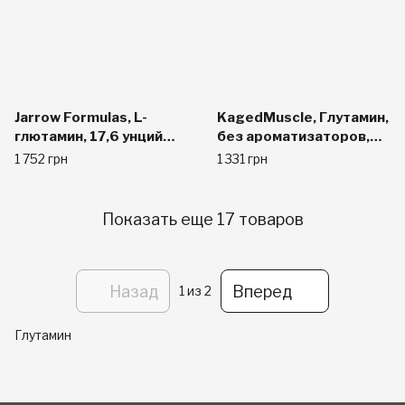
Jarrow Formulas, L-
KagedMuscle, Глутамин,
глютамин, 17,6 унций
без ароматизаторов,
(500 г) порошок
1,1 фунта (500 г)
1 752 грн
1 331 грн
Показать еще 17 товаров
Назад
Вперед
1
из 2
Глутамин