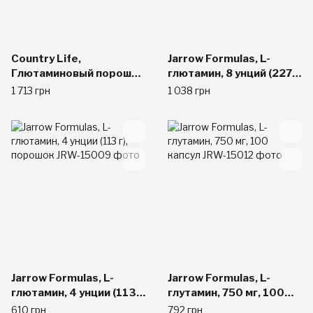
Country Life,
Jarrow Formulas, L-
Глютаминовый порошок
глютамин, 8 унций (227
Iron-Tek, 17.6 унций (500
г) порошка
1 713 грн
1 038 грн
г)
Jarrow Formulas, L-
Jarrow Formulas, L-
глютамин, 4 унции (113
глутамин, 750 мг, 100
г), порошок
капсул
610 грн
792 грн