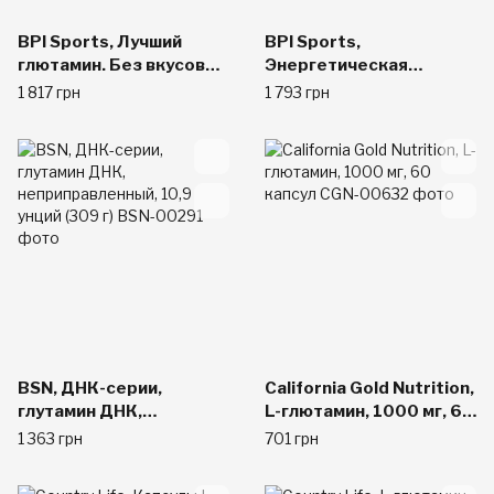
BPI Sports, Лучший
BPI Sports,
глютамин. Без вкусовых
Энергетическая
добавок, 12,3 унции
аминокислотная
1 817 грн
1 793 грн
(350 г)
добавка, ВСАА и
глютамин, связанные в
пептидную цепь,
Красный лимонад, 10,58
унции (300 г)
BSN, ДНК-серии,
California Gold Nutrition,
глутамин ДНК,
L-глютамин, 1000 мг, 60
неприправленный, 10,9
капсул
1 363 грн
701 грн
унций (309 г)