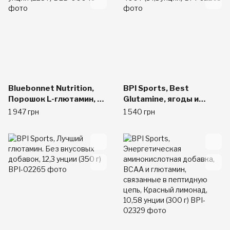
клубники и киви, 8,5
унций (240 г)
Bluebonnet Nutrition,
BPI Sports, Best
Порошок L-глютамин, 8
Glutamine, ягоды и
унций (228 г)
лимон, 400 г (14,1 унций)
1 947 грн
1 540 грн