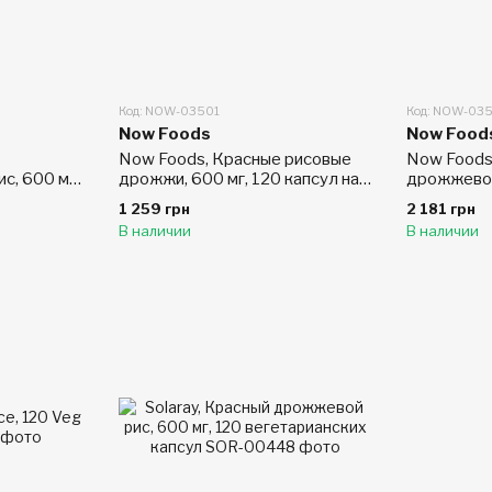
Код: NOW-03501
Код: NOW-03
Now Foods
Now Food
Now Foods, Красные рисовые
Now Foods
с, 600 мг,
дрожжи, 600 мг, 120 капсул на
дрожжевой 
льной
растительной основе
таблеток
1 259 грн
2 181 грн
В наличии
В наличии