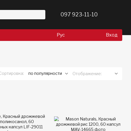
097 923-11-10
Рус
Вход
Сортировка:
по популярности
Отображение: