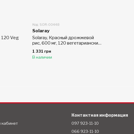
Код: SOR-00448
Solaray
, 120 Veg
Solaray, Красный дрожжевой
рис, 600 мг, 120 вегетарианских
капсул
1 331 грн
В наличии
Контактная информация
й кабинет
097 923-11-10
066 923-11-10