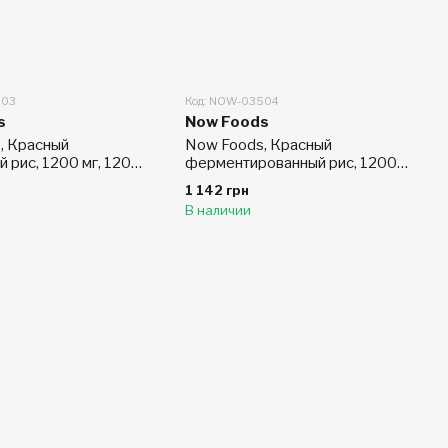
503
Код: NOW-03504
s
Now Foods
, Красный
Now Foods, Красный
рис, 1200 мг, 120
ферментированный рис, 1200
мг, 60 таблеток
1 142 грн
В наличии