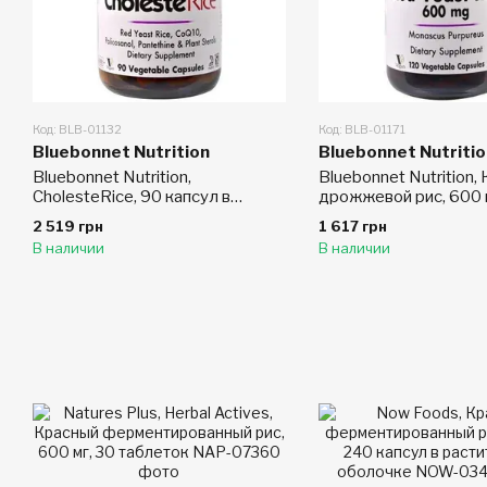
Код: BLB-01132
Код: BLB-01171
Bluebonnet Nutrition
Bluebonnet Nutritio
Bluebonnet Nutrition,
Bluebonnet Nutrition,
CholesteRice, 90 капсул в
дрожжевой рис, 600 
растительной оболочке
растительных капсул
2 519 грн
1 617 грн
В наличии
В наличии