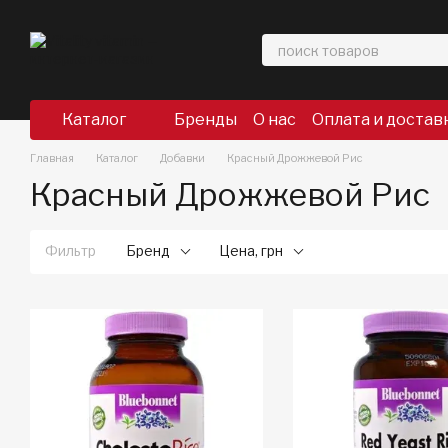
Перейти к основному контенту
Каталог
Бренды
О нас
Оплата и достав
Главная
Каталог
Добавки
Красный Дрожжевой Рис
Красный Дрожжевой Рис
Фильтр
Бренд
Цена, грн