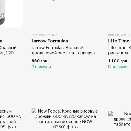
Код: JRW-33002
Код: LIF-29011
n
Jarrow Formulas
Life Time
 Красный
Jarrow Formulas, Красный
Life Time
мг, 120
дрожжевой рис + наттокиназа,
рис и поли
60 капсул
раститель
880 грн
1 100 грн
В наличии
В наличии