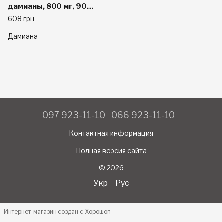
дамианы, 800 мг, 90
растительных капсул
608 грн
Дамиана
097 923-11-10
066 923-11-10
Контактная информация
Полная версия сайта
© 2026
Укр
Рус
Интернет-магазин создан с Хорошоп