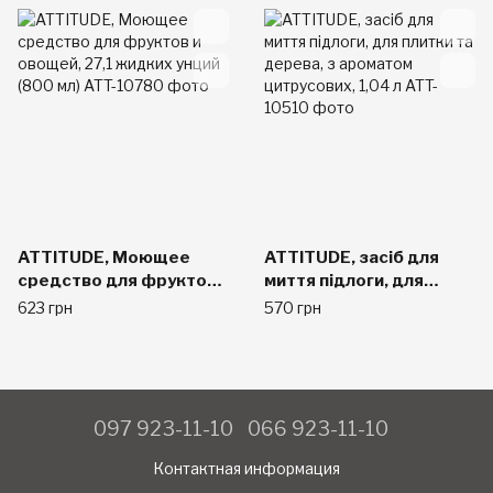
унций (75 мл)
без ароматизаторов,
(475 мл)
ATTITUDE, Моющее
ATTITUDE, засіб для
средство для фруктов
миття підлоги, для
и овощей, 27,1 жидких
плитки та дерева, з
623 грн
570 грн
унций (800 мл)
ароматом цитрусових,
1,04 л
097 923-11-10
066 923-11-10
Контактная информация