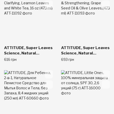
ATTITUDE, Super Leaves
ATTITUDE, Super Leaves
Science, Natural
Science, Natural
Shampoo, Clarifying,
Nourishing &
616 грн
693 грн
Leamon Leaves and
Strengthening, Grape
White Tea, 16 oz (473 ml)
Seed Oil & Olive Leaves,
(473 ml)