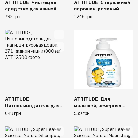
ATTITUDE, Чистящее
ATTITUDE, Стиральный
средство для ванной
порошок, розовый
комнаты, цитрусовая
грейпфрут, 35,5 жидк.
792 грн
1 246 грн
цедра, 27,1 жидкой
унц. (1,05 л)
унции (800 мл)
ATTITUDE,
ATTITUDE, Для
Пятновыводитель для
малышей, вечерняя
ткани, цитрусовая
пена для ванны,
649 грн
539 грн
цедра, 27,1 жидкой
миндальное молоко, 10
унции (800 мл)
жидких унций (300 мл)