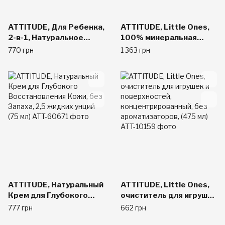
ATTITUDE, Для Ребенка,
ATTITUDE, Little Ones,
2-в-1, Натуральное
100% минеральная
Пенистое Средство для
защита от солнца, SPF
770 грн
1 363 грн
Мытья Волос и Тела,
30, 2,6 унций (75 г)
без Запаха, 8,4 жидких
унций (250 мл)
ATTITUDE, Натуральный
ATTITUDE, Little Ones,
Крем для Глубокого
очиститель для игрушек
Восстановления Кожи,
и поверхностей,
777 грн
662 грн
без Запаха, 2,5 жидких
концентрированный,