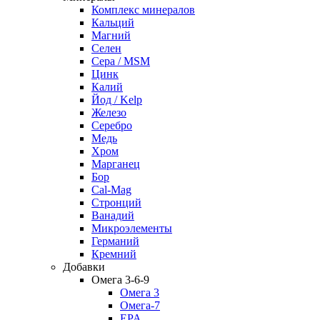
Комплекс минералов
Кальций
Магний
Селен
Сера / MSM
Цинк
Калий
Йод / Kelp
Железо
Серебро
Медь
Хром
Марганец
Бор
Cal-Mag
Стронций
Ванадий
Микроэлементы
Германий
Кремний
Добавки
Омега 3-6-9
Омега 3
Омега-7
EPA