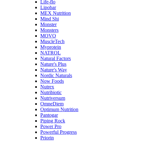
Life-flo
Lipobar
MEX Nutrition
Mind Shi
Monster
Monsters
MOVO
MuscleTech
Myprotein
NATROL
Natural Factors
Nature's Plus
Nature's Way
Nordic Naturals
Now Foods
Nutrex
Nutribiotic
Nutriversum
OmneDiem
Optimum Nutrition
Pantogar
Piping Rock
Power Pro
Powerful Progress
Priorin