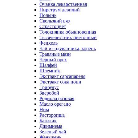
Очанка лекарственная
Пиретрум девичий
Полынь
Скользкий вяз
Страстоцвет
Толокнянка обыкновенная
Тысячелистник цветочный
Фенхель
Чай из одуванчика, корень
Травяные мази
Черный орех
Шалфей
Шлемник
Экстракт сарсапареля
Экстракт сока нони
Трибулус
Зверобой
Родиола розовая
Масло орегано
Ним
Расторопша
Базилик
Джимнема
Зеленый чай
Женьшень