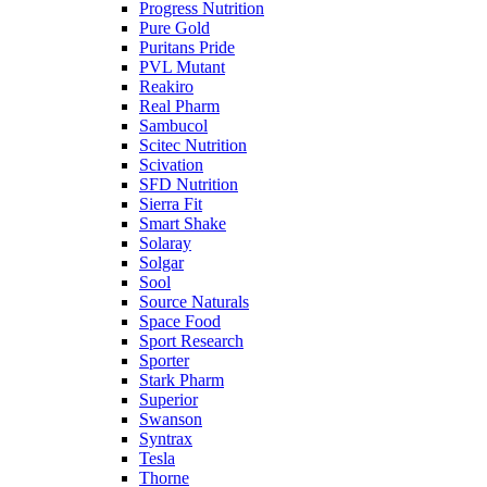
Progress Nutrition
Pure Gold
Puritans Pride
PVL Mutant
Reakiro
Real Pharm
Sambucol
Scitec Nutrition
Scivation
SFD Nutrition
Sierra Fit
Smart Shake
Solaray
Solgar
Sool
Source Naturals
Space Food
Sport Research
Sporter
Stark Pharm
Superior
Swanson
Syntrax
Tesla
Thorne