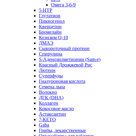
Омега 3-6-9
5-HTP
Глутатион
Пикногенол
Кверцетин
Бромелайн
Коэнзим Q-10
ДМАЭ
Сывороточный протеин
Спирулина
S-Аденозилметионин (Sam-e)
Красный Дрожжевой Рис
Лютеин
Суперфуды
Гиалуроновая кислота
Семена льна
Волокно
ДГК (DHA)
Коллаген
Кокосовое масло
Астаксантин
7-КЕТО
Gaba
Грибы, лекарственные
Органайзеры для таблеток