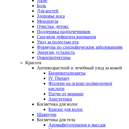
Акне
Боль
Для костей
Здоровье носа
Менопауза
Очистка, детокс
Поддержка надпочечников
Синдром дефицита внимания
Уход за полостью рта
Формулы по специфическим заболеваниям
Энергия, усталость
Онкопротекторы
Красота
Антивозрастной и лечебный уход за кожей
Биоревитализанты
IV Therapy
Філлери на основі полімолочної
кислоти
Патчи от морщин
Анестетики
Косметика для волос
Краски для волос
Шампуни
Косметика для тела
Аромафитотерапия и массаж