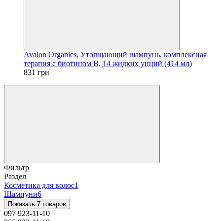
Avalon Organics, Утолщающий шампунь, комплексная
терапия с биотином B, 14 жидких унций (414 мл)
831 грн
Фильтр
Раздел
Косметика для волос
1
Шампуни
6
Показать 7 товаров
097 923-11-10