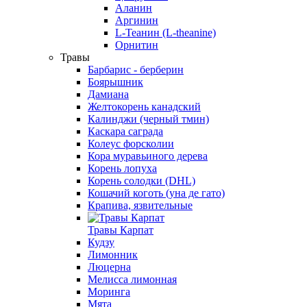
Аланин
Аргинин
L-Теанин (L-theanine)
Орнитин
Травы
Барбарис - берберин
Боярышник
Дамиана
Желтокорень канадский
Калинджи (черный тмин)
Каскара саграда
Колеус форсколии
Кора муравьиного дерева
Корень лопуха
Корень солодки (DHL)
Кошачий коготь (уна де гато)
Крапива, язвительные
Травы Карпат
Кудзу
Лимонник
Люцерна
Мелисса лимонная
Моринга
Мята