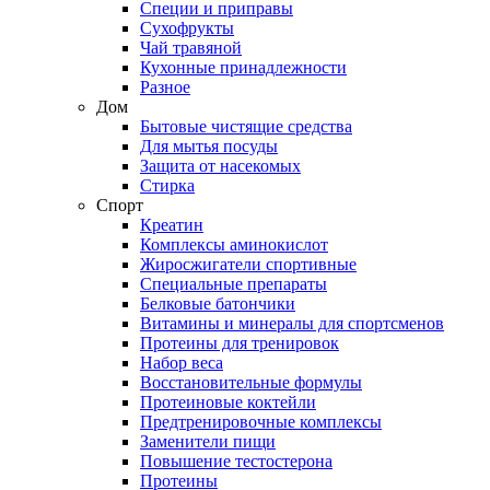
Специи и приправы
Сухофрукты
Чай травяной
Кухонные принадлежности
Разное
Дом
Бытовые чистящие средства
Для мытья посуды
Защита от насекомых
Стирка
Спорт
Креатин
Комплексы аминокислот
Жиросжигатели спортивные
Специальные препараты
Белковые батончики
Витамины и минералы для спортсменов
Протеины для тренировок
Набор веса
Восстановительные формулы
Протеиновые коктейли
Предтренировочные комплексы
Заменители пищи
Повышение тестостерона
Протеины