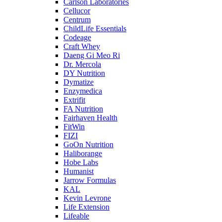
Carlson Laboratories
Cellucor
Centrum
ChildLife Essentials
Codeage
Craft Whey
Daeng Gi Meo Ri
Dr. Mercola
DY Nutrition
Dymatize
Enzymedica
Extrifit
FA Nutrition
Fairhaven Health
FitWin
FIZI
GoOn Nutrition
Haliborange
Hobe Labs
Humanist
Jarrow Formulas
KAL
Kevin Levrone
Life Extension
Lifeable