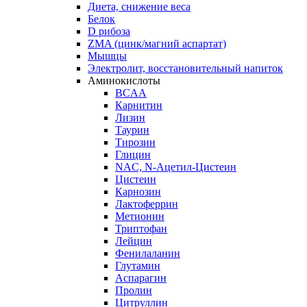
Диета, снижение веса
Белок
D рибоза
ZMA (цинк/магний аспартат)
Мышцы
Электролит, восстановительный напиток
Аминокислоты
BCAA
Карнитин
Лизин
Таурин
Тирозин
Глицин
NAC, N-Ацетил-Цистеин
Цистеин
Карнозин
Лактоферрин
Метионин
Триптофан
Лейцин
Фенилаланин
Глутамин
Аспарагин
Пролин
Цитруллин