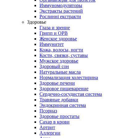
Иммуномодуляторы
Экстракты растений
Рослинні екстракти
Здоровье
Глаза и зрение
Грипп и ОРВ
Женское здоровье
Иммунитет
Кожа, волосы, ногти
Кости, связки, суставы
Мужское здоровье
Здоровый сон
Натуральные масла
Нормализация холестирина
Здоровье печени
Здоровое пищеварение
Сердечно-сосудистая система
Травяные добавки
Эндокринная система
Псориаз
Здоровье простаты
Сахар в крови
Артрит
Аллергии