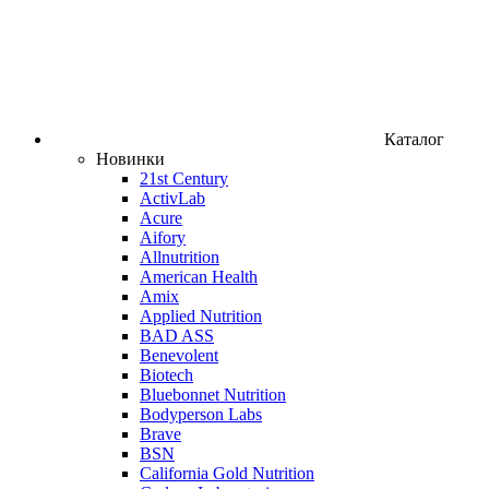
Каталог
Новинки
21st Century
ActivLab
Acure
Aifory
Allnutrition
American Health
Amix
Applied Nutrition
BAD ASS
Benevolent
Biotech
Bluebonnet Nutrition
Bodyperson Labs
Brave
BSN
California Gold Nutrition