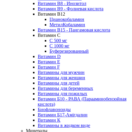
Витамин В8 - Инозитол
Витамин В9 - Фолиевая кислота
Витамин В12
Цианокобаламин
МетилКобаламин
Витамин В15 - Пангамовая кислота
Витамин C
С 500 мг
С 1000 мг
Буферезированный
Витамин D
Витамин E
Витамин F
Витамины для мужчин
Витамины для женщин
Витамины для детей
Витамины для беременных
Витамины для пожилых
Витамин Б10 - РАВА (Парааминобензойная
кислота)
Биофлавоноиды
Витамин Б17-Амігдалин
Витамин К
Витамины в жидком виде
Минералы