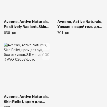
Aveeno, Active Naturals,
Aveeno, Active Naturals,
Positively Radiant, Skin
Увлажняющий гель для
Brightening Daily Scrub,
душа для ежедневного
636 грн
701 грн
5oz
применения, 18 жидких
унций (532 мл)
Aveeno, Active Naturals,
Skin Relief, крем для
рук, без отдушек, 3.5