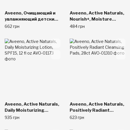
Aveeno, Очищающий и
Aveeno, Active Naturals,
увлажняющий детский
Nourish+, Moisture
гель для душа, без
Conditioner, 10.5 fl oz
662 грн
484 грн
запаха, 8 жидких унций
(236 мл)
Aveeno, Active Naturals,
Aveeno, Active Naturals,
Daily Moisturizing
Positively Radiant
Lotion, SPF15, 12 fl oz
Cleansing Pads, 28ct
935 грн
623 грн