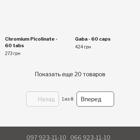
Chromium Picolinate -
Gaba - 60 caps
60 tabs
424 грн
273 грн
Показать еще 20 товаров
Назад
Вперед
1
из 8
097 923-11-10
066 923-11-10