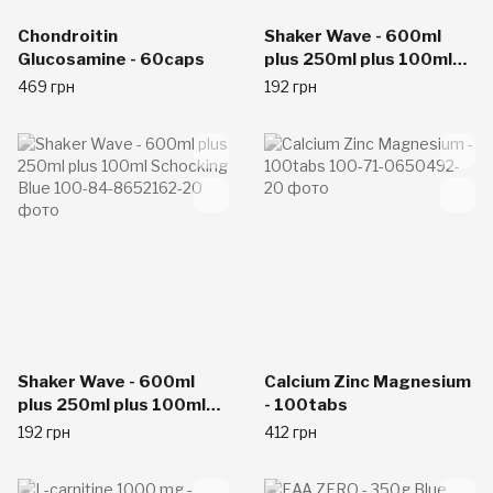
Chondroitin
Shaker Wave - 600ml
Glucosamine - 60caps
plus 250ml plus 100ml
Black-smoked
469 грн
192 грн
Shaker Wave - 600ml
Calcium Zinc Magnesium
plus 250ml plus 100ml
- 100tabs
Schocking Blue
192 грн
412 грн