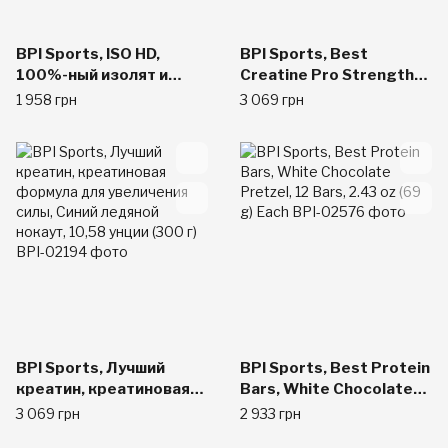
BPI Sports, ISO HD,
BPI Sports, Best
100%-ный изолят и
Creatine Pro Strength
гидролизат
Creatine Blend,
1 958 грн
3 069 грн
сывороточного белка,
Watermelon Cooler
печенье и сливки, 1,6
10.58 oz (300 g)
фунта (740 г)
BPI Sports, Лучший
BPI Sports, Best Protein
креатин, креатиновая
Bars, White Chocolate
формула для
Pretzel, 12 Bars, 2.43 oz
3 069 грн
2 933 грн
увеличения силы, Синий
(69 g) Each