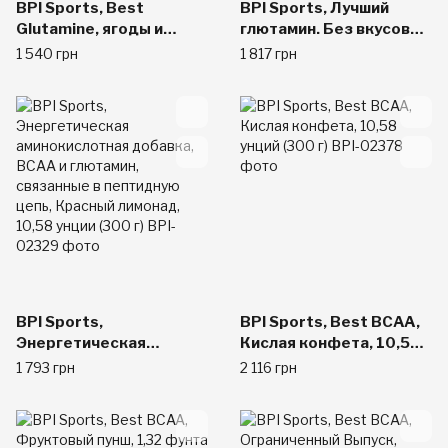
BPI Sports, Best
BPI Sports, Лучший
Glutamine, ягоды и
глютамин. Без вкусовых
лимон, 400 г (14,1 унций)
добавок, 12,3 унции
1 540 грн
1 817 грн
(350 г)
BPI Sports,
BPI Sports, Best BCAA,
Энергетическая
Кислая конфета, 10,58
аминокислотная
унций (300 г)
1 793 грн
2 116 грн
добавка, ВСАА и
глютамин, связанные в
пептидную цепь,