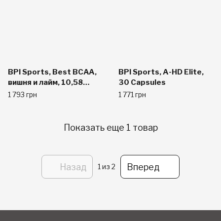
BPI Sports, Best BCAA,
BPI Sports, A-HD Elite,
вишня и лайм, 10,58
30 Capsules
унций (300 г)
1 793 грн
1 771 грн
Показать еще 1 товар
Назад
Вперед
1
из 2