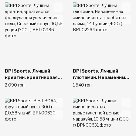
ледяной нокаут, 10,58
унции (300 г)
BPI Sports, Лучший
BPI Sports, Лучший
креатин, креатиновая
глютамин. Незаменимая
формула для
аминокислота, шербет
2 090 грн
1 540 грн
увеличения силы,
из лайма, 14,1 унции
Снежный конус, 10,58
(400 г)
унции (300 г)