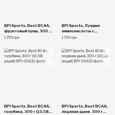
BPI Sports, Best BCAA,
BPI Sports, Лучшие
фруктовый пунш, 300 г
аминокислоты с
(10,58 унций)
разветвленной цепью,
1 793 грн
1 793 грн
маракуйя, 10,58 унции
(300 г)
BPI Sports, Best BCAA,
BPI Sports, Best BCAA,
голубика, 300 г (10,58
ледяная дыня, 300 г