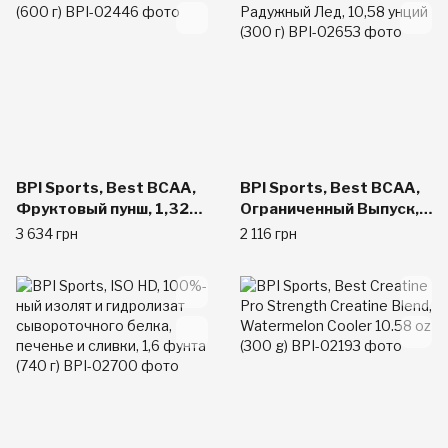
Красный лимонад, 10,58
унции (300 г)
BPI Sports, Best BCAA,
BPI Sports, Best BCAA,
Фруктовый пунш, 1,32
Ограниченный Выпуск,
фунта (600 г)
Радужный Лед, 10,58
3 634 грн
2 116 грн
унций (300 г)