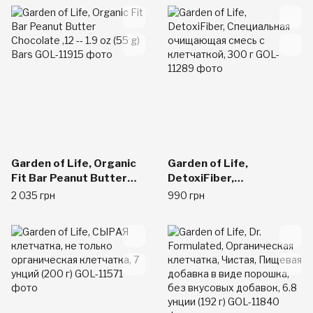
Сырые Шоколадные
Веса, Карамель с
Какао-бобы, 10
Морской Солью, 12
пакетов, по 1,1 унции
Батончиков, по 1,9
(33 г) Каждый
унции (55 г) Каждый
Garden of Life, Organic
Garden of Life,
Fit Bar Peanut Butter
DetoxiFiber,
Chocolate ,12 -- 1.9 oz
Специальная
2 035 грн
990 грн
(55 g) Bars
очищающая смесь с
клетчаткой, 300 г