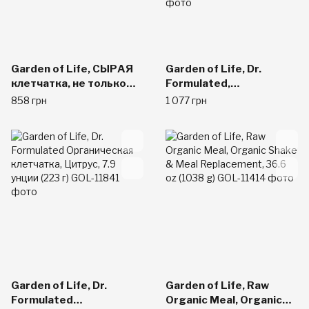
Garden of Life, СЫРАЯ
Garden of Life, Dr.
клетчатка, не только
Formulated,
органическая
Органическая
858 грн
1 077 грн
клетчатка, 7 унций (200
клетчатка, Чистая,
г)
Пищевая добавка в
виде порошка, без
вкусовых добавок, 6.8
унции (192 г)
Garden of Life, Dr.
Garden of Life, Raw
Formulated
Organic Meal, Organic