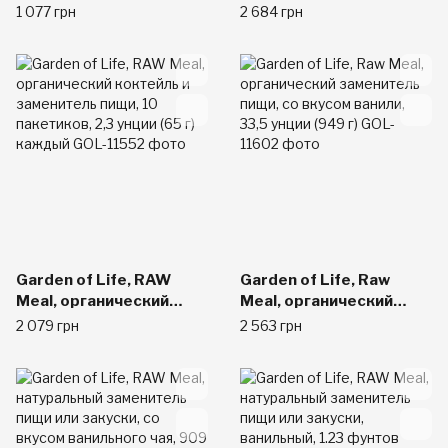
Органическая
Shake & Meal
1 077 грн
2 684 грн
клетчатка, Цитрус, 7.9
Replacement, 36.6 oz
унции (223 г)
(1038 g)
Garden of Life, RAW
Garden of Life, Raw
Meal, органический
Meal, органический
коктейль и заменитель
заменитель пищи, со
2 079 грн
2 563 грн
пищи, 10 пакетиков, 2,3
вкусом ванили, 33,5
унции (65 г) каждый
унции (949 г)