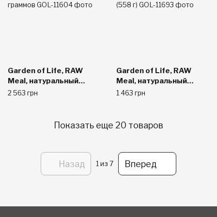
Garden of Life, RAW
Garden of Life, RAW
Meal, натуральный
Meal, натуральный
заменитель пищи или
заменитель пищи или
2 563 грн
1 463 грн
закуски, со вкусом
закуски, ванильный,
ванильного чая, 909
1.23 фунтов (558 г)
граммов
Показать еще 20 товаров
Назад
Вперед
1
из 7