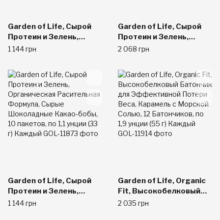
Garden of Life, Сырой
Garden of Life, Сырой
Протеин и Зелень,
Протеин и Зелень,
Органическая
Сырые Шоколадные
1 144 грн
2 068 грн
Расительная Формула,
Какао-бобы , 22 унций
Сырая Ваниль, по 1,0
(611 г)
унции (27 г) Каждый
Garden of Life, Сырой
Garden of Life, Organic
Протеин и Зелень,
Fit, Высокобелковый
Органическая
Батончик для
1 144 грн
2 035 грн
Расительная Формула,
Эффективной Потери