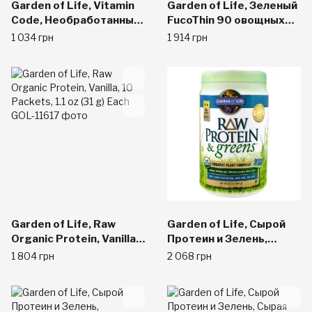
Garden of Life, Vitamin
Garden of Life, Зеленый
Code, Необработанные
FucoThin 90 овощных
антиоксиданты, 30
капсул
1 034 грн
1 914 грн
растительных капсул
UltraZorbe
Garden of Life, Raw
Garden of Life, Сырой
Organic Protein, Vanilla,
Протеин и Зелень,
10 Packets, 1.1 oz (31 g)
Подслащенный, 23,0
1 804 грн
2 068 грн
Each
унций (651 г)