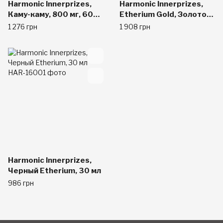
Harmonic Innerprizes,
Harmonic Innerprizes,
Каму-каму, 800 мг, 60
Etherium Gold, Золотой
капсул на растительной
Эфириум, 300 мг, 60
1 276 грн
1 908 грн
основе
капсул
Harmonic Innerprizes,
Черный Etherium, 30 мл
986 грн