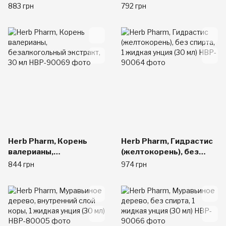
29,6 мл
верхушки, 1 жидкая
883 грн
792 грн
унция (29,6 мл)
Herb Pharm, Корень
Herb Pharm, Гидрастис
валерианы,
(желтокорень), без
безалкогольный
спирта, 1 жидкая унция
844 грн
974 грн
экстракт, 30 мл
(30 мл)