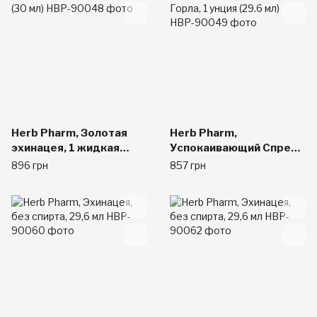
Herb Pharm, Золотая
Herb Pharm,
эхинацея, 1 жидкая
Успокаивающий Спрей
унция (30 мл)
для Горла, 1 унция (29.6
896 грн
857 грн
мл)