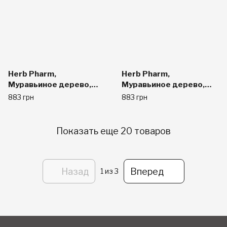
Herb Pharm,
Herb Pharm,
Муравьиное дерево,
Муравьиное дерево,
внутренний слой коры, 1
без спирта, 1 жидкая
883 грн
883 грн
жидкая унция (30 мл)
унция (30 мл)
Показать еще 20 товаров
Назад
Вперед
1
из 3