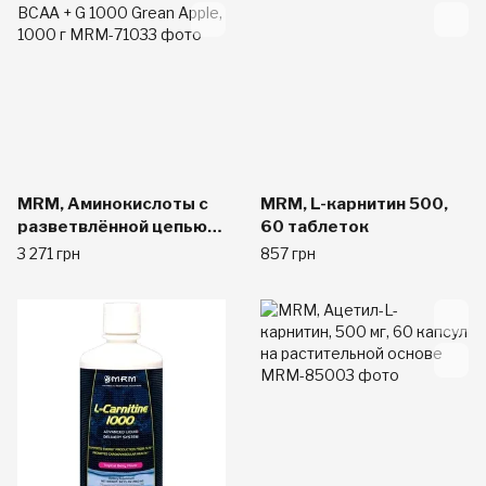
MRM, Аминокислоты с
MRM, L-карнитин 500,
разветвлённой цепью
60 таблеток
BCAA + G 1000 Grean
3 271 грн
857 грн
Apple, 1000 г