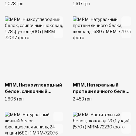
натуральная,
ваниль, 1,78 фунтов
1 078 грн
1 617 грн
насыщенная ваниль,
(810 г)
1,01 фунта (458 г)
MRM, Низкоуглеводный
MRM, Натуральный
белок, сливочный
протеин яичного белка,
шоколад, 1,78 фунтов
шоколад, 680 г
1 606 грн
2 453 грн
(810 г)