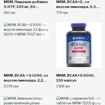
MRM, Пищевая добавка
MRM, BCAA+G , со
5-HTP, 100 мг, 60
вкусом лимонада, 0,396
растительных капсул
фунта (180 г)
961 грн
779 грн
MRM, BCAA + G 1000, со
MRM, BCAA+G 6000,
вкусом лимонада, 2,2
150 капсул
фунта (1000 г)
3 076 грн
1 168 грн