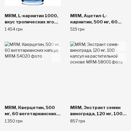
MRM, L-карнитин 1000,
MRM, Ацетил-L-
вкус тропических ягод,
карнитин, 500 мг, 60
32 жидких унций (960
капсул на растительной
1 454 грн
519 грн
мл)
основе
MRM, Кверцетин, 500
MRM, Экстракт семян
мг, 60 вегетарианских
винограда, 120 мг, 100
капсул
капсул на растительной
1 350 грн
857 грн
основе