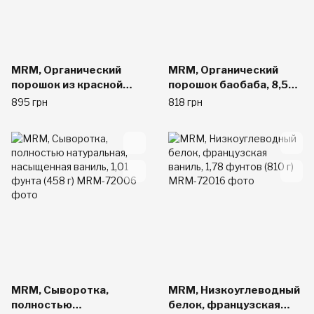
MRM, Органический
MRM, Органический
порошок из красной
порошок баобаба, 8,5
свеклы Organic Red
унций (240 г)
895 грн
818 грн
Beet Порошок, 240 г
MRM, Сыворотка,
MRM, Низкоуглеводный
полностью
белок, французская