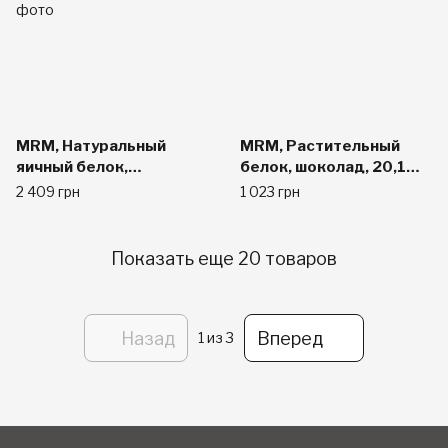
MRM, Натуральный
MRM, Растительный
яичный белок,
белок, шоколад, 20,1
французская ваниль, 24
унций (570 г)
2 409 грн
1 023 грн
унции (680 г)
Показать еще 20 товаров
Назад
Вперед
1
из 3