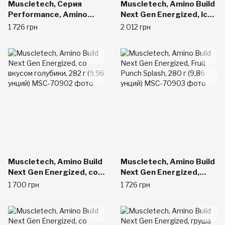
Muscletech, Серия
Muscletech, Amino Build
Performance, Amino
Next Gen Energized, Icy
Build, фруктовый пунш,
Rocket Freeze, 276 г
1 726 грн
2 012 грн
0,58 фунта (261 г)
(9,73 унций)
Muscletech, Amino Build
Muscletech, Amino Build
Next Gen Energized, со
Next Gen Energized,
вкусом голубики, 282 г
Fruit Punch Splash, 280 г
1 700 грн
1 726 грн
(9,96 унций)
(9,86 унций)