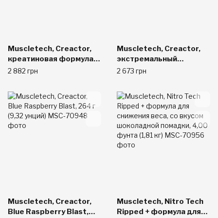
Muscletech, Creactor,
Muscletech, Creactor,
креатиновая формула,
экстремальный
лимон-лайм, 220 г (7,76
фруктовый пунш, 269 г
2 882 грн
2 673 грн
унций)
(9,51 унций)
Muscletech, Creactor,
Muscletech, Nitro Tech
Blue Raspberry Blast,
Ripped + формула для