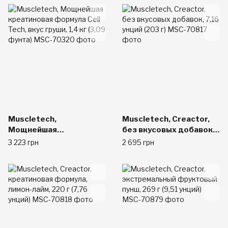
фруктового пукша, 1,4
кг (3,09 фунта)
Muscletech,
Muscletech, Creactor,
Мощнейшая
без вкусовых добавок,
креатиновая формула
7,16 унций (203 г)
3 223 грн
2 695 грн
Cell Tech, вкус груши, 1,4
кг (3,09 фунта)