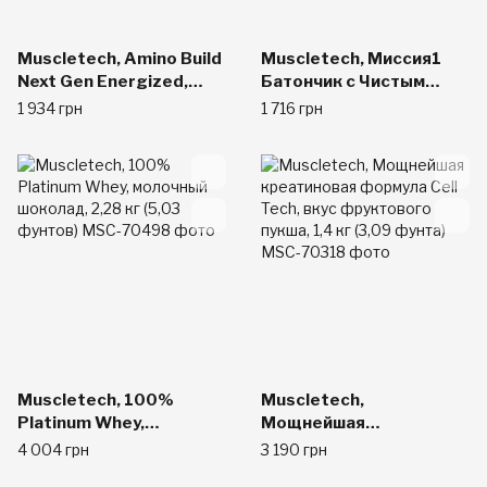
Muscletech, Amino Build
Muscletech, Миссия1
Next Gen Energized,
Батончик с Чистым
Orange Mango Cooler,
Протеином, Шоколад с
1 934 грн
1 716 грн
281 г (9,92 унции)
Арахисовым Маслом, 12
батончиков, 2,12 унции
(60 г) каждый
Muscletech, 100%
Muscletech,
Platinum Whey,
Мощнейшая
молочный шоколад,
креатиновая формула
4 004 грн
3 190 грн
2,28 кг (5,03 фунтов)
Cell Tech, вкус