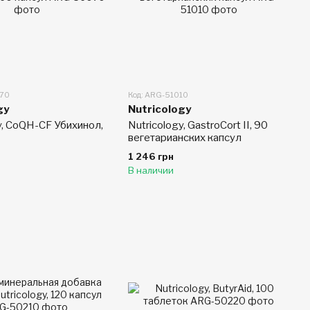
070
Код: ARG-51010
gy
Nutricology
y, CoQH-CF Убихинол,
Nutricology, GastroCort II, 90
вегетарианских капсул
1 246 грн
В наличии