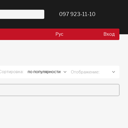
097 923-11-10
Рус
Вход
Сортировка:
по популярности
Отображение: