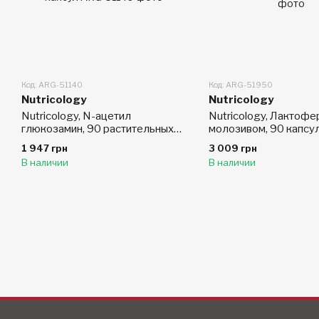
Код: ARG-51140
Код: ARG-51950
Nutricology
Nutricology
Nutricology, N-ацетил
Nutricology, Лактофе
глюкозамин, 90 растительных
молозивом, 90 капсул
капсул
растительной основе
1 947 грн
3 009 грн
В наличии
В наличии