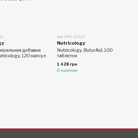
10
Код: ARG-50220
gy
Nutricology
еральная добавка
Nutricology, ButyrAid, 100
utricology, 120 капсул
таблеток
1 428 грн
В наличии