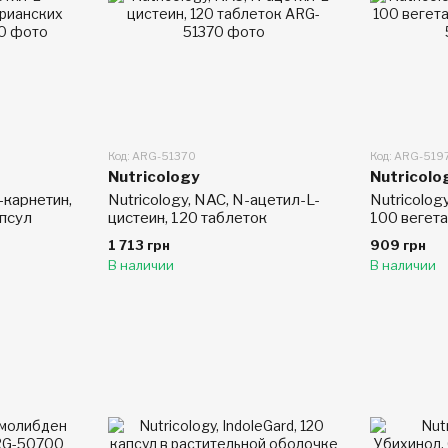
Код: ARG-51370
Код: ARG-519
Nutricology
Nutricolo
-карнетин,
Nutricology, NAC, N-ацетил-L-
Nutricology
апсул
цистеин, 120 таблеток
100 вегет
1 713 грн
909 грн
В наличии
В наличии