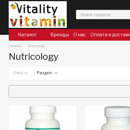
Перейти к основному контенту
Каталог
Бренды
О нас
Оплата и достав
Главная
Nutricology
Nutricology
Фильтр
Раздел