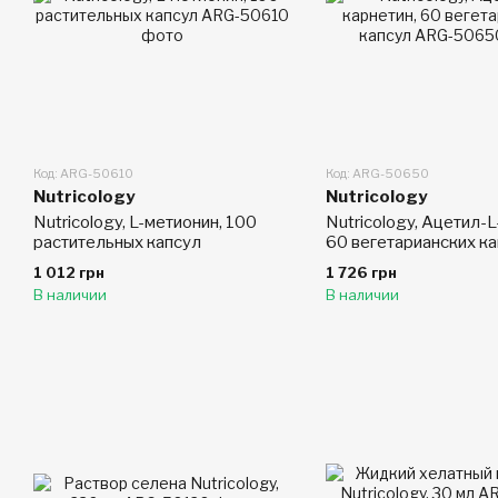
Код: ARG-50610
Код: ARG-50650
Nutricology
Nutricology
Nutricology, L-метионин, 100
Nutricology, Ацетил-L
растительных капсул
60 вегетарианских к
1 012 грн
1 726 грн
В наличии
В наличии