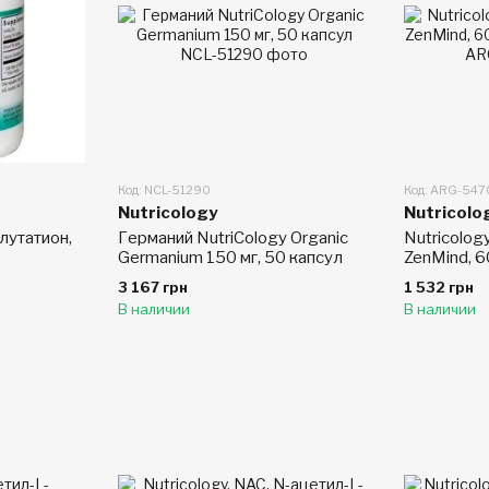
Код: NCL-51290
Код: ARG-54
Nutricology
Nutricolo
лутатион,
Германий NutriCology Organic
Nutricolog
Germanium 150 мг, 50 капсул
ZenMind, 
капсул
3 167 грн
1 532 грн
В наличии
В наличии