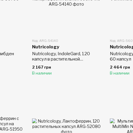
Код: ARG-54140
Код: ARG-56
Nutricology
Nutricolo
либден
Nutricology, IndoleGard, 120
Nutricolog
капсул в растительной
60 капсул
оболочке
2 167 грн
2 464 грн
В наличии
В наличии