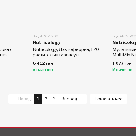
Код: ARG-52080
Код: ARG-502
Nutricology
Nutricolo
ррин с
Nutricology, Лактоферрин, 120
Мультимин
 на
растительных капсул
MultiMin N
6 412 грн
1 077 грн
В наличии
В наличии
Назад
1
2
3
Вперед
Показать все