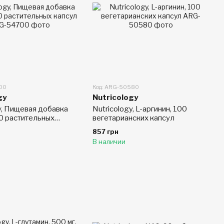
700
Код: ARG-50580
gy
Nutricology
y, Пищевая добавка
Nutricology, L-аргинин, 100
60 растительных
вегетарианских капсул
857 грн
В наличии