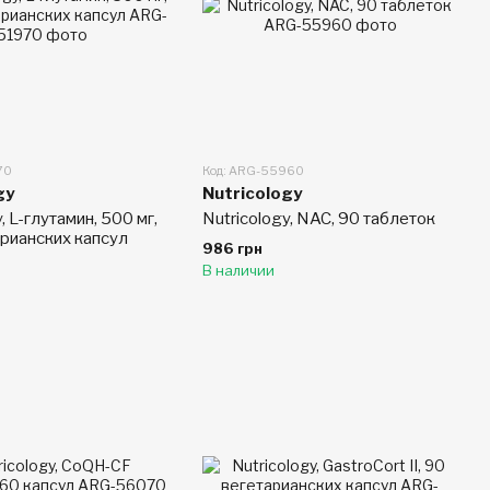
70
Код: ARG-55960
gy
Nutricology
, L-глутамин, 500 мг,
Nutricology, NAC, 90 таблеток
арианских капсул
986 грн
В наличии