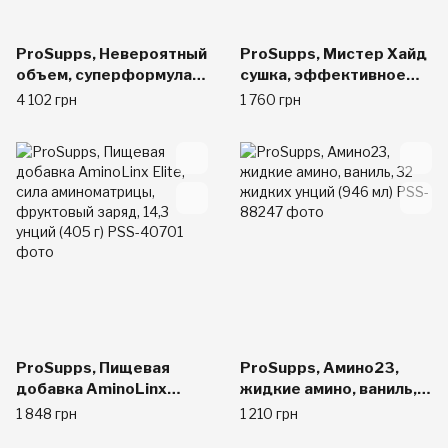
ProSupps, Невероятный
ProSupps, Мистер Хайд
объем, суперформула
сушка, эффективное
для набора веса,
спортивное питание
4 102 грн
1 760 грн
ванильный торт, 5,7
для сушки, со вкусом
фунта (2600 г)
ежевики, 4,1 унции (261
г)
ProSupps, Пищевая
ProSupps, Амино23,
добавка AminoLinx
жидкие амино, ваниль,
Elite, сила
32 жидких унций (946
1 848 грн
1 210 грн
аминоматрицы,
мл)