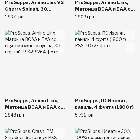
ProSupps, AminoLinx V2
ProSupps, Amino Linx,
Cherry Splash, 30
Матрица BCAA и EAA со
servings
вкусом манго и
1 837 грн
1 903 грн
маракуйи, 14,5 унций
(411 г)
ProSupps, Amino Linx,
ProSupps, ПСИзолят,
Матрица BCAA и EAA со
ваниль, 4 фунта (1800 г)
вкусом южного пунша,
1 848 грн
5 731 грн
30 порций