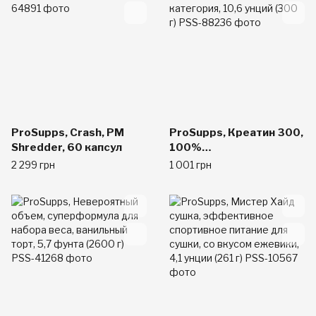
ProSupps, Crash, PM
ProSupps, Креатин 300,
Shredder, 60 капсул
100%
фармацевтическая
2 299 грн
1 001 грн
категория, 10,6 унций
(300 г)