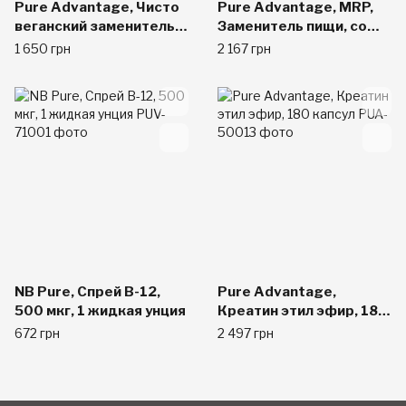
Pure Advantage, Чисто
Pure Advantage, MRP,
веганский заменитель
Заменитель пищи, со
пищи с ванилью и
вкусом шоколада, 3
1 650 грн
2 167 грн
формулой Multi-GuarD,
фунта (1380 г)
645 г
NB Pure, Спрей B-12,
Pure Advantage,
500 мкг, 1 жидкая унция
Креатин этил эфир, 180
капсул
672 грн
2 497 грн