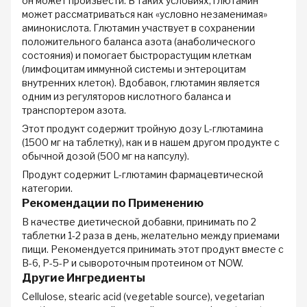
он может произвести. В таких условиях, глютамин
может рассматриваться как «условно незаменимая»
аминокислота. Глютамин участвует в сохранении
положительного баланса азота (анаболического
состояния) и помогает быстрорастущим клеткам
(лимфоцитам иммунной системы и энтероцитам
внутренних клеток). Вдобавок, глютамин является
одним из регуляторов кислотного баланса и
транспортером азота.
Этот продукт содержит тройную дозу L-глютамина
(1500 мг на таблетку), как и в нашем другом продукте с
обычной дозой (500 мг на капсулу).
Продукт содержит L-глютамин фармацевтической
категории.
Рекомендации по Применению
В качестве диетической добавки, принимать по 2
таблетки 1-2 раза в день, желательно между приемами
пищи. Рекомендуется принимать этот продукт вместе с
B-6, P-5-P и сывороточным протеином от NOW.
Другие Ингредиенты
Cellulose, stearic acid (vegetable source), vegetarian