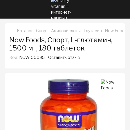
Каталог
Спорт
Аминокислоты
Глутамин
Now Foods, С
Now Foods, Спорт, L-глютамин,
1500 мг, 180 таблеток
Код:
NOW-00095
Оставить отзыв