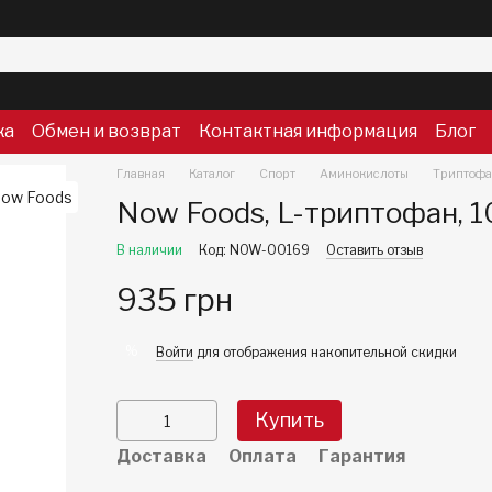
ка
Обмен и возврат
Контактная информация
Блог
Главная
Каталог
Спорт
Аминокислоты
Триптофа
Now Foods, L-триптофан, 1
В наличии
Код: NOW-00169
Оставить отзыв
935 грн
%
Войти
для отображения накопительной скидки
Купить
Доставка
Оплата
Гарантия