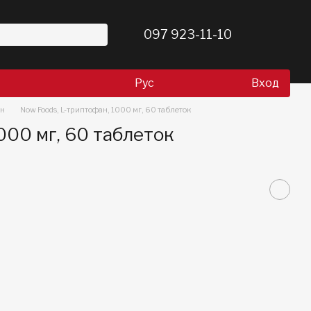
097 923-11-10
Рус
Вход
н
Now Foods, L-триптофан, 1000 мг, 60 таблеток
000 мг, 60 таблеток