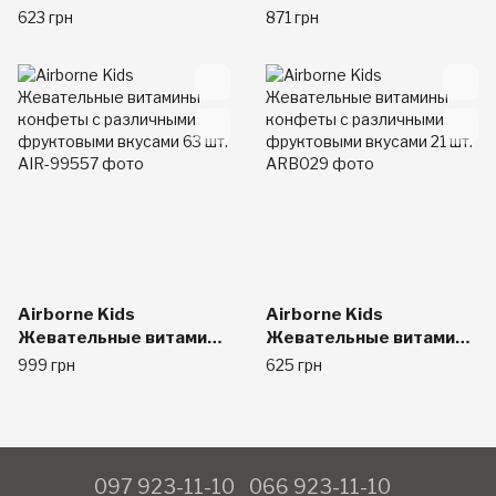
Цитрус, 64 таблетки.
Berry Chewable Tablets,
623 грн
871 грн
96 шт,
Airborne Kids
Airborne Kids
Жевательные витамины
Жевательные витамины
конфеты с различными
конфеты с различными
999 грн
625 грн
фруктовыми вкусами
фруктовыми вкусами 21
63 шт.
шт.
097 923-11-10
066 923-11-10