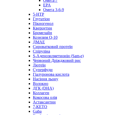
Омега-7
EPA
Омега 3-6-9
5-HTP
Глутатіон
Пікногенол
Кверцетин
Бромелайн
Коэнзим Q-10
ДМАЕ
Сироватковий протеїн
Спіруліна
S-Аденозилметионін (Sam-e)
Червоний Дріжджовий рис
Лютеїн
Суперфуди
Гіалуронова кислота
Насіння льону
Волокно
ДГК (DHA)
Коллаген
Кокосова олія
Астаксантин
7-КЕТО
Gaba