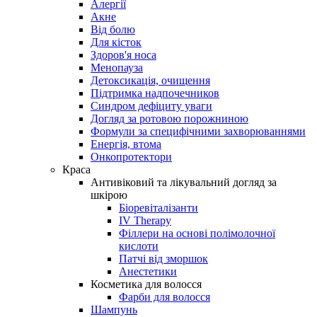
Алергії
Акне
Від болю
Для кісток
Здоров'я носа
Менопауза
Детоксикація, очищення
Підтримка надпочечников
Синдром дефіциту уваги
Догляд за ротовою порожниною
Формули за специфічними захворюваннями
Енергія, втома
Онкопротектори
Краса
Антивіковий та лікувальний догляд за
шкірою
Біоревіталізанти
IV Therapy
Філлери на основі полімолочної
кислоти
Патчі від зморшок
Анестетики
Косметика для волосся
Фарби для волосся
Шампунь