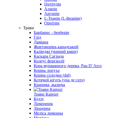
Цитрулін
Аланін
Аргинін
L-Теанін (L-theanine)
Орнітин
Трави
Барбарис - берберін
Глід
Даміана
Жовтокорінь канадський
Калінджі (чорний кмин)
Каскара Саграда
Колеус форсколії
Кора мурашиного дерева, Pau D' Arco
Корінь лопуха
Корінь солодки (dgl)
Котячий кіготь (уна де гато)
Крапива, жалюча
Трави Карпат
Кудзу
Лимонник
Люцерна
Меліса лимонна
Морінга