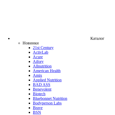
Каталог
Новинки
21st Century
ActivLab
Acure
Aifory
Allnutrition
American Health
Amix
Applied Nutrition
BAD ASS
Benevolent
Biotech
Bluebonnet Nutrition
Bodyperson Labs
Brave
BSN