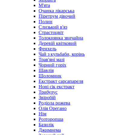
М'ята
Очанка лікарська
Піретрум дівочий
Полин
Слизький в'яз
Страстоцвіт
Толокнянка звичайна
Деревій квітковий
Фенхель
Чай з кульбаби, корінь
Трав'яні мазі
Чорний горіх
Шавлія
Шоломник
Екстракт сарсапареля
Ноні сік екстракт
Трибулус
Звіробій
Родіола рожева
Олія Орегано
Нім
Розторопша
Базилік
Джимнема