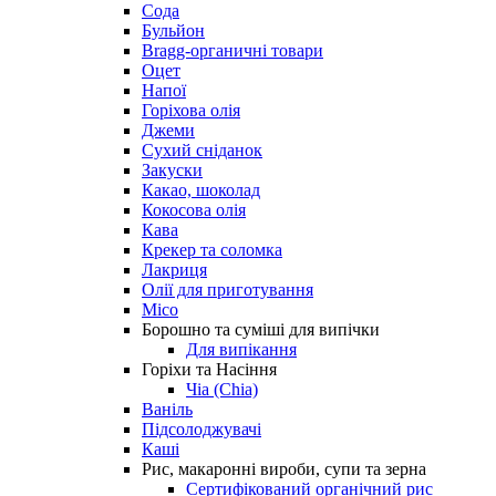
Сода
Бульйон
Bragg-органичні товари
Оцет
Напої
Горіхова олія
Джеми
Сухий сніданок
Закуски
Какао, шоколад
Кокосова олія
Кава
Крекер та соломка
Лакриця
Олії для приготування
Місо
Борошно та суміші для випічки
Для випікання
Горіхи та Насіння
Чіа (Chia)
Ваніль
Підсолоджувачі
Каші
Рис, макаронні вироби, супи та зерна
Сертифікований органічний рис