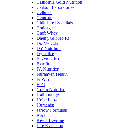
California Gold Nutrition
Carlson Laboratories
Cellucor
Centrum
ChildLife Essentials
Codeage
Craft Whey
Daeng Gi Meo Ri
Dr. Mercola
DY Nutrition
Dymatize
Enzymedica
Extrifit
FA Nutrition
Fairhaven Health
FitWin
FIZI
GoOn Nutrition
Haliborange
Hobe Labs
Humanist
Jarrow Formulas
KAL
Kevin Levrone
Life Extension