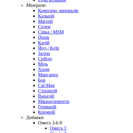
Мінерали
Комплекс мінералів
Кальцій
Магній
Селен
Сірка / MSM
Цинк
Калій
Йод / Kelp
Залізо
Срібло
Мідь
Хром
Марганец
Бор
Cal-Mag
Стронцій
Ванадій
Мікроелементи
Германій
Кремній
Добавки
Омега 3-6-9
Омега 3