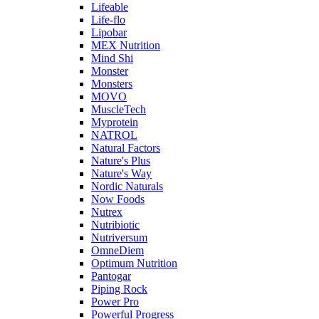
Lifeable
Life-flo
Lipobar
MEX Nutrition
Mind Shi
Monster
Monsters
MOVO
MuscleTech
Myprotein
NATROL
Natural Factors
Nature's Plus
Nature's Way
Nordic Naturals
Now Foods
Nutrex
Nutribiotic
Nutriversum
OmneDiem
Optimum Nutrition
Pantogar
Piping Rock
Power Pro
Powerful Progress