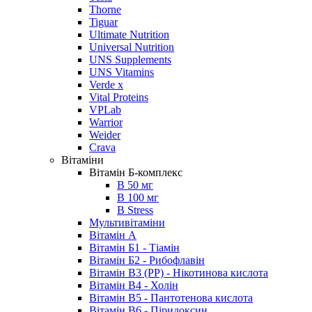
Thorne
Tiguar
Ultimate Nutrition
Universal Nutrition
UNS Supplements
UNS Vitamins
Verde x
Vital Proteins
VPLab
Warrior
Weider
Crava
Вітаміни
Вітамін Б-комплекс
В 50 мг
В 100 мг
B Stress
Мультивітаміни
Вітамін А
Вітамін Б1 - Тіамін
Вітамін Б2 - Рибофлавін
Вітамін B3 (PP) - Нікотинова кислота
Вітамін В4 - Холін
Вітамін B5 - Пантотенова кислота
Вітамін B6 - Піридоксин