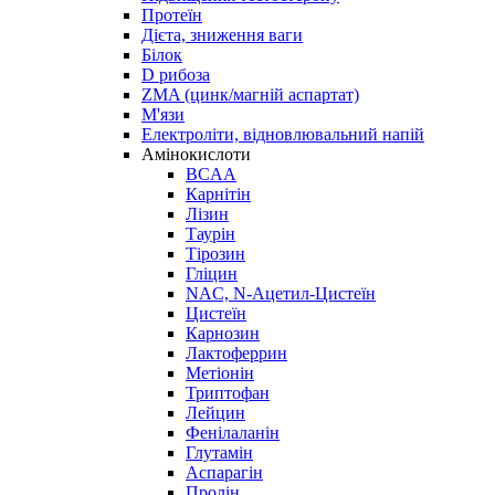
Протеїн
Дієта, зниження ваги
Білок
D рибоза
ZMA (цинк/магній аспартат)
М'язи
Електроліти, відновлювальний напій
Амінокислоти
BCAA
Карнітін
Лізин
Таурін
Тірозин
Гліцин
NAC, N-Ацетил-Цистеїн
Цистеїн
Карнозин
Лактоферрин
Метіонін
Триптофан
Лейцин
Фенілаланін
Глутамін
Аспарагін
Пролін