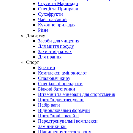
Соуси та Маринади
Спеції та Приправи
Сухофрукти
Чай трав'яний
Кухонне приладдя
Різне
Для дому
Засоби для чищення
Для миття посуду
Захист від комах
Для прання
Спорт
Креатин
Комплекси амінокислот
Спалювач жиру
Спеціальні препарати
Білкові батончики
Вітаміни та мінерали для спортсменів
Протеїн для тренувань
Набір ваги
Відновлювальні формули
Протеїнові коктейлі
Передтренувальні комплекси
Замінники їжі
Підвищення тестостерону