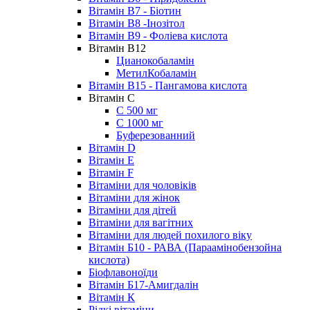
Вітамін B7 - Біотин
Вітамін В8 -Інозітол
Вітамін В9 - Фоліева кислота
Вітамін В12
Цианокобаламін
МетилКобаламін
Вітамін В15 - Пангамова кислота
Вітамін С
С 500 мг
С 1000 мг
Буферезованний
Вітамін D
Вітамін E
Вітамін F
Вітаміни для чоловіків
Вітаміни для жінок
Вітаміни для дітей
Вітаміни для вагітних
Вітаміни для людей похилого віку
Вітамін Б10 - РАВА (Параамінобензойна
кислота)
Біофлавоноїди
Вітамін Б17-Амигдалін
Вітамін К
Рідкі вітаміни