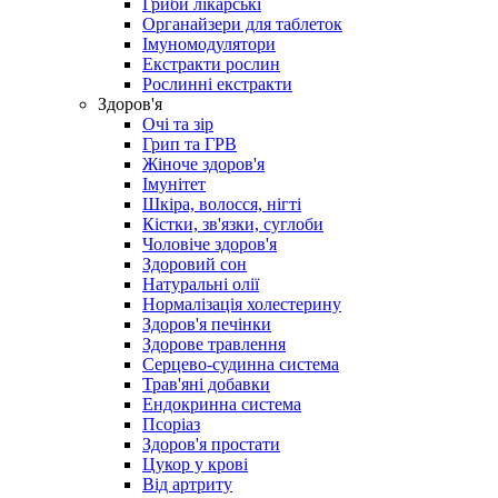
Гриби лікарські
Органайзери для таблеток
Імуномодулятори
Екстракти рослин
Рослинні екстракти
Здоров'я
Очі та зір
Грип та ГРВ
Жіноче здоров'я
Імунітет
Шкіра, волосся, нігті
Кістки, зв'язки, суглоби
Чоловіче здоров'я
Здоровий сон
Натуральні олії
Нормалізація холестерину
Здоров'я печінки
Здорове травлення
Серцево-судинна система
Трав'яні добавки
Ендокринна система
Псоріаз
Здоров'я простати
Цукор у крові
Від артриту