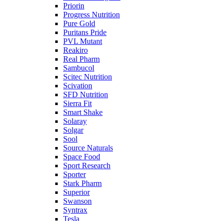
Priorin
Progress Nutrition
Pure Gold
Puritans Pride
PVL Mutant
Reakiro
Real Pharm
Sambucol
Scitec Nutrition
Scivation
SFD Nutrition
Sierra Fit
Smart Shake
Solaray
Solgar
Sool
Source Naturals
Space Food
Sport Research
Sporter
Stark Pharm
Superior
Swanson
Syntrax
Tesla