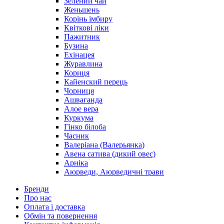
Зелений чай
Женьшень
Корінь імбиру
Квіткові ліки
Пажитник
Бузина
Ехінацея
Журавлина
Кориця
Кайенский перець
Чорниця
Ашваганда
Алое вера
Куркума
Гінко білоба
Часник
Валеріана (Валерьянка)
Авена сатива (дикий овес)
Арніка
Аюрведи, Аюрведичні трави
Бренди
Про нас
Оплата і доставка
Обмін та повернення